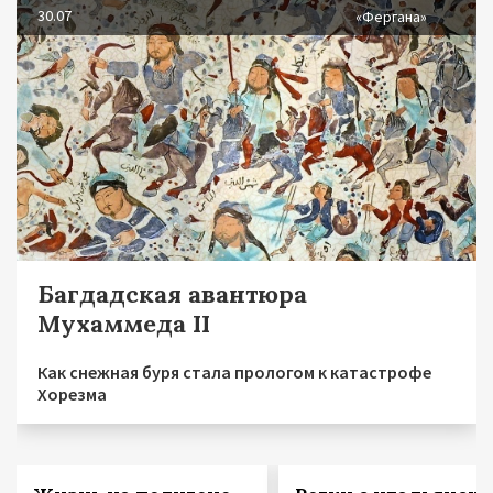
30.07
«Фергана»
Багдадская авантюра
Мухаммеда II
Как снежная буря стала прологом к катастрофе
Хорезма