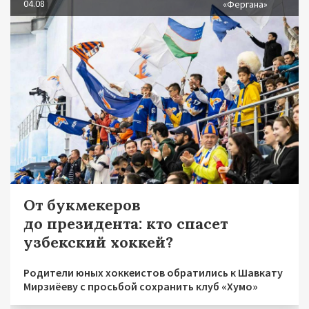
04.08
«Фергана»
От букмекеров
до президента: кто спасет
узбекский хоккей?
Родители юных хоккеистов обратились к Шавкату
Мирзиёеву с просьбой сохранить клуб «Хумо»