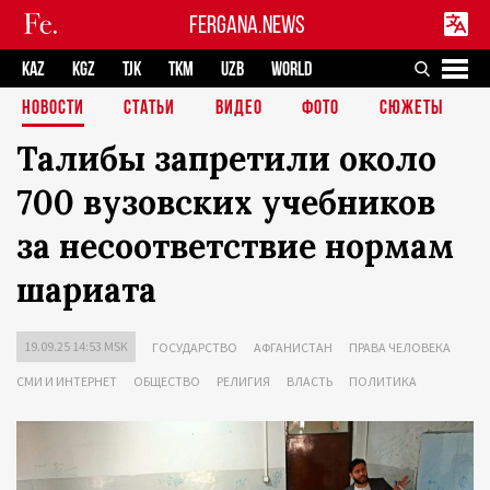
FERGANA.NEWS
KAZ
KGZ
TJK
TKM
UZB
WORLD
НОВОСТИ
СТАТЬИ
ВИДЕО
ФОТО
СЮЖЕТЫ
Талибы запретили около
700 вузовских учебников
за несоответствие нормам
шариата
19.09.25 14:53 MSK
ГОСУДАРСТВО
АФГАНИСТАН
ПРАВА ЧЕЛОВЕКА
СМИ И ИНТЕРНЕТ
ОБЩЕСТВО
РЕЛИГИЯ
ВЛАСТЬ
ПОЛИТИКА