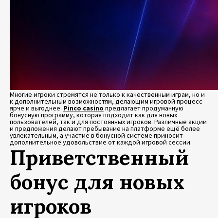
Многие игроки стремятся не только к качественным играм, но и
к дополнительным возможностям, делающим игровой процесс
ярче и выгоднее.
Pinco casino
предлагает продуманную
бонусную программу, которая подходит как для новых
пользователей, так и для постоянных игроков. Различные акции
и предложения делают пребывание на платформе ещё более
увлекательным, а участие в бонусной системе приносит
дополнительное удовольствие от каждой игровой сессии.
Приветственный
бонус для новых
игроков