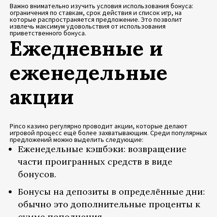
Важно внимательно изучить условия использования бонуса:
ограничения по ставкам, срок действия и список игр, на
которые распространяется предложение. Это позволит
извлечь максимум удовольствия от использования
приветственного бонуса.
Ежедневные и
еженедельные
акции
Pinco казино регулярно проводит акции, которые делают
игровой процесс ещё более захватывающим. Среди популярных
предложений можно выделить следующие:
Еженедельные кэшбэки: возвращение
части проигранных средств в виде
бонусов.
Бонусы на депозиты в определённые дни:
обычно это дополнительные проценты к
сумме пополнения.