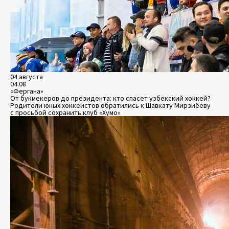
04 августа
04.08
«Фергана»
От букмекеров до президента: кто спасет узбекский хоккей?
Родители юных хоккеистов обратились к Шавкату Мирзиёеву
с просьбой сохранить клуб «Хумо»