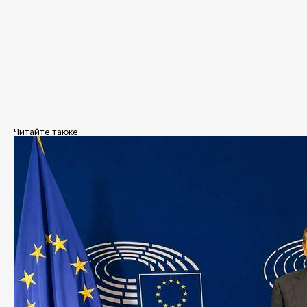
Читайте также