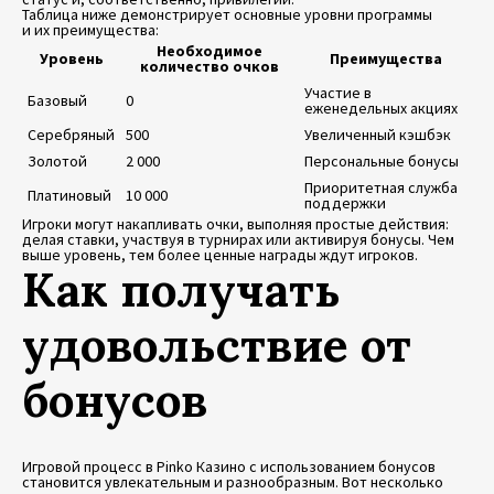
Таблица ниже демонстрирует основные уровни программы
и их преимущества:
Необходимое
Уровень
Преимущества
количество очков
Участие в
Базовый
0
еженедельных акциях
Серебряный
500
Увеличенный кэшбэк
Золотой
2 000
Персональные бонусы
Приоритетная служба
Платиновый
10 000
поддержки
Игроки могут накапливать очки, выполняя простые действия:
делая ставки, участвуя в турнирах или активируя бонусы. Чем
выше уровень, тем более ценные награды ждут игроков.
Как получать
удовольствие от
бонусов
Игровой процесс в Pinko Казино с использованием бонусов
становится увлекательным и разнообразным. Вот несколько