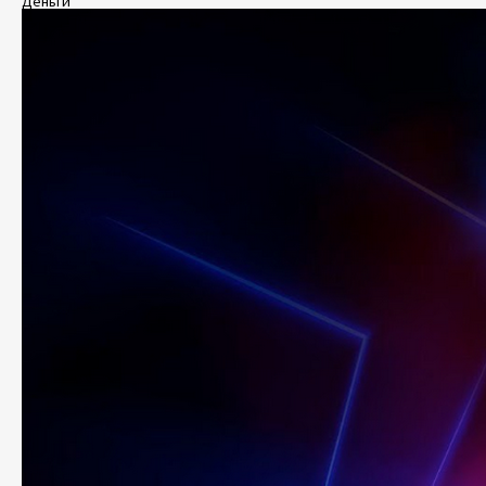
Деньги