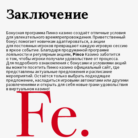
Заключение
Бонусная программа Пинко казино создаёт отличные условия
для увлекательного времяпрепровождения. Приветственный
бонус помогает новичкам адаптироваться, а акции
для постоянных игроков превращают каждую игровую сессию
в яркое событие. Благодаря продуманной программе
лояльности и регулярным акциям,
Pinco
Казино заботится
о том, чтобы игроки получали удовольствие от процесса.
Для подробного ознакомления с бонусами и условиями акций
вы можете посетить Пинко казино официальный сайт, где
представлены актуальные предложения и расписание
мероприятий. Остаётся только выбрать подходящее
предложение, насладиться игровыми автоматами или другими
развлечениями и открыть для себя новые грани удовольствия
в виртуальном казино!