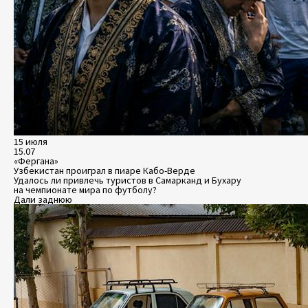
15 июля
15.07
«Фергана»
Узбекистан проиграл в пиаре Кабо-Верде
Удалось ли привлечь туристов в Самарканд и Бухару
на чемпионате мира по футболу?
Дали заднюю