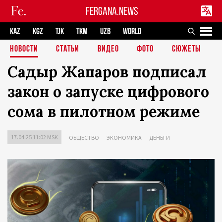
FERGANA.NEWS
KAZ
KGZ
TJK
TKM
UZB
WORLD
НОВОСТИ
СТАТЬИ
ВИДЕО
ФОТО
СЮЖЕТЫ
Садыр Жапаров подписал
закон о запуске цифрового
сома в пилотном режиме
17.04.25 11:02 MSK
ОБЩЕСТВО
ЭКОНОМИКА
ДЕНЬГИ