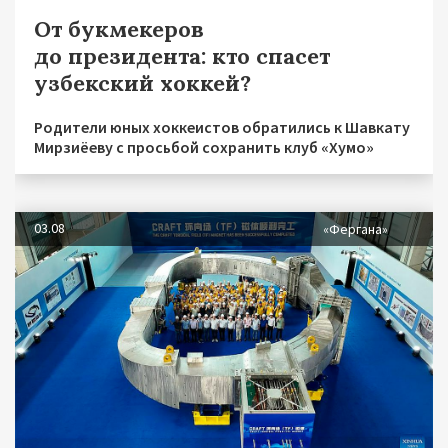
От букмекеров
до президента: кто спасет
узбекский хоккей?
Родители юных хоккеистов обратились к Шавкату
Мирзиёеву с просьбой сохранить клуб «Хумо»
03.08
«Фергана»