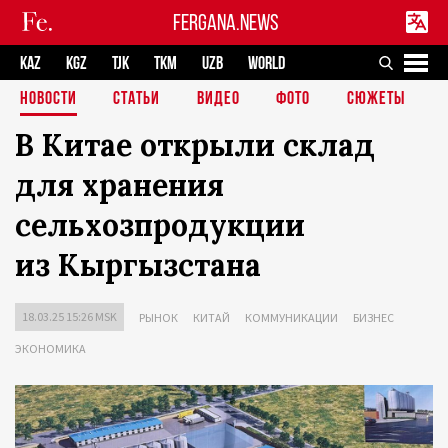
FERGANA.NEWS
KAZ
KGZ
TJK
TKM
UZB
WORLD
НОВОСТИ
СТАТЬИ
ВИДЕО
ФОТО
СЮЖЕТЫ
В Китае открыли склад
для хранения
сельхозпродукции
из Кыргызстана
18.03.25 15:26 MSK
РЫНОК
КИТАЙ
КОММУНИКАЦИИ
БИЗНЕС
ЭКОНОМИКА