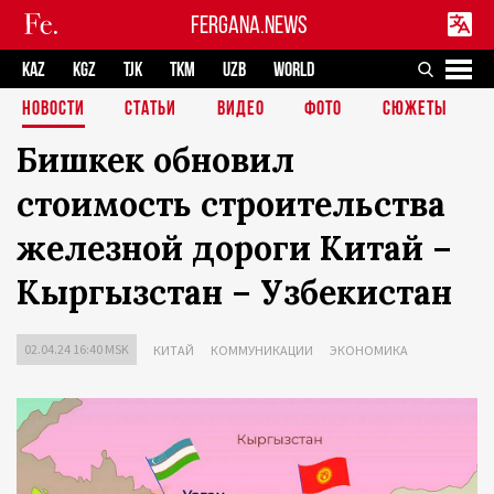
FERGANA.NEWS
KAZ
KGZ
TJK
TKM
UZB
WORLD
НОВОСТИ
СТАТЬИ
ВИДЕО
ФОТО
СЮЖЕТЫ
Бишкек обновил
стоимость строительства
железной дороги Китай –
Кыргызстан – Узбекистан
02.04.24 16:40 MSK
КИТАЙ
КОММУНИКАЦИИ
ЭКОНОМИКА