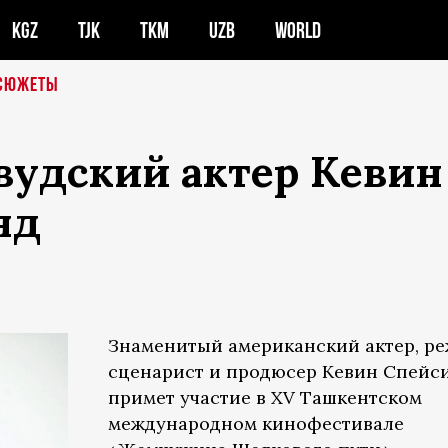
KGZ
TJK
TKM
UZB
WORLD
СЮЖЕТЫ
удский актер Кевин
нд
Знаменитый американский актер, ре
сценарист и продюсер Кевин Спейс
примет участие в XV Ташкентском
международном кинофестивале