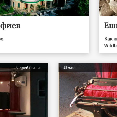
уфиев
Еш
ое
Как к
Wildb
13 мая
Андрей Гришин