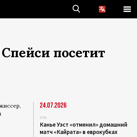
 Спейси посетит
24.07.2026
жиссер,
и
17:33
Канье Уэст «отменил» домашний
матч «Кайрата» в еврокубках