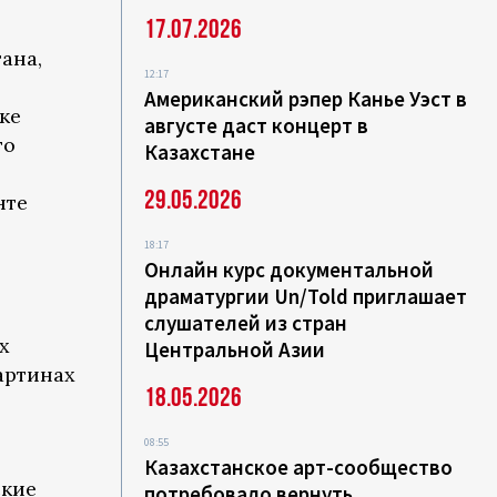
17.07.2026
ана,
12:17
Американский рэпер Канье Уэст в
ке
августе даст концерт в
го
Казахстане
29.05.2026
нте
18:17
Онлайн курс документальной
драматургии Un/Told приглашает
слушателей из стран
х
Центральной Азии
артинах
18.05.2026
08:55
Казахстанское арт-сообщество
ские
потребовало вернуть