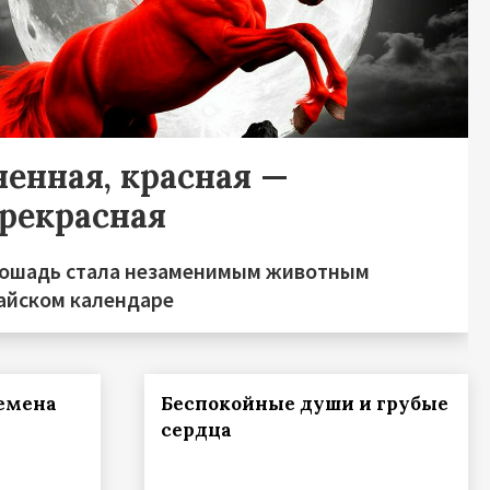
ненная, красная —
прекрасная
лошадь стала незаменимым животным
тайском календаре
ремена
Беспокойные души и грубые
сердца