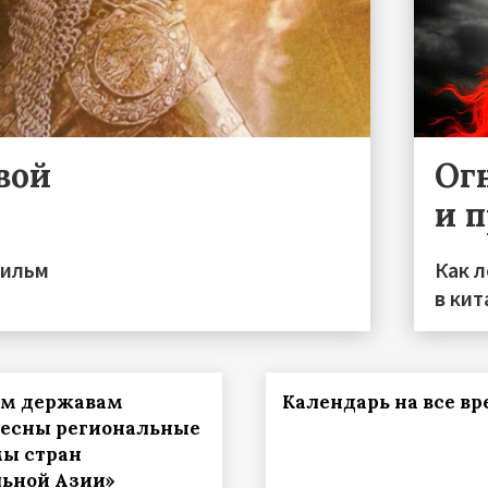
вой
Ог
и 
фильм
Как 
в ки
им державам
Календарь на все в
есны региональные
ы стран
ьной Азии»