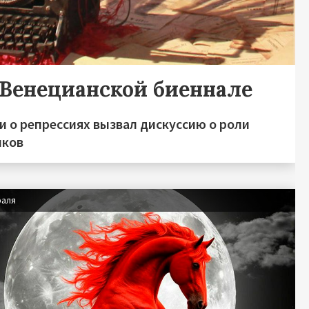
 Венецианской биеннале
 о репрессиях вызвал дискуссию о роли
иков
раля