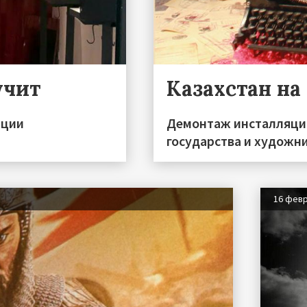
учит
Казахстан на
иции
Демонтаж инсталляции
государства и художн
16 фев