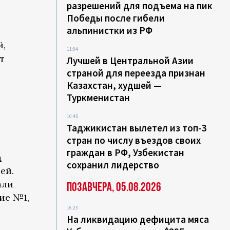
разрешений для подъема на пик
Победы после гибели
альпинистки из РФ
й,
11:04
т
Лучшей в Центральной Азии
страной для переезда признан
Казахстан, худшей —
Туркменистан
10:45
Таджикистан вылетел из топ-3
стран по числу въездов своих
граждан в РФ, Узбекистан
а
сохранил лидерство
ей.
али
Позавчера, 05.08.2026
ие №1,
16:23
На ликвидацию дефицита мяса