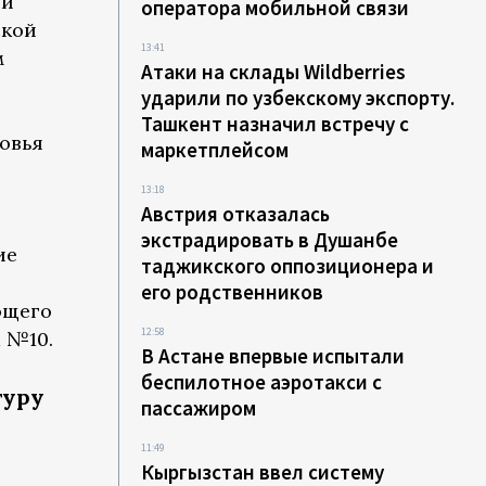
ей
оператора мобильной связи
ской
13:41
м
Атаки на склады Wildberries
ударили по узбекскому экспорту.
Ташкент назначил встречу с
овья
маркетплейсом
13:18
Австрия отказалась
экстрадировать в Душанбе
ие
таджикского оппозиционера и
его родственников
ующего
12:58
 №10.
В Астане впервые испытали
беспилотное аэротакси с
туру
пассажиром
11:49
Кыргызстан ввел систему