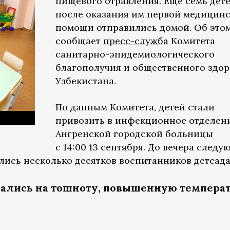
пищевого отравления. Еще семь дет
после оказания им первой медицин
помощи отправились домой. Об это
сообщает
пресс-служба
Комитета
санитарно-эпидемиологического
благополучия и общественного здор
Узбекистана.
По данным Комитета, детей стали
привозить в инфекционное отделен
Ангренской городской больницы
с 14:00 13 сентября. До вечера след
лись несколько десятков воспитанников детсада
вались на тошноту, повышенную темпера