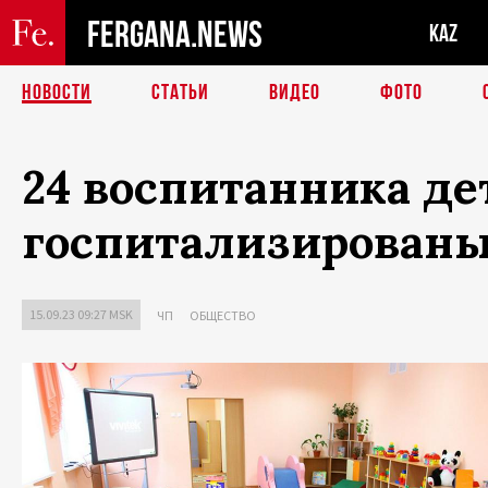
FERGANA.NEWS
KAZ
НОВОСТИ
СТАТЬИ
ВИДЕО
ФОТО
24 воспитанника де
госпитализирован
15.09.23 09:27 MSK
ЧП
ОБЩЕСТВО