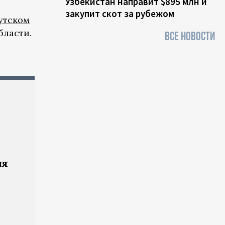
Узбекистан направит $895 млн и
закупит скот за рубежом
утском
бласти.
ВСЕ НОВОСТИ
ия