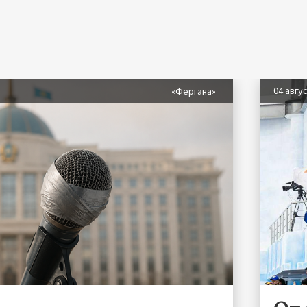
04 авгу
«Фергана»