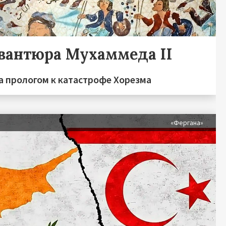
авантюра Мухаммеда II
а прологом к катастрофе Хорезма
я
«Фергана»