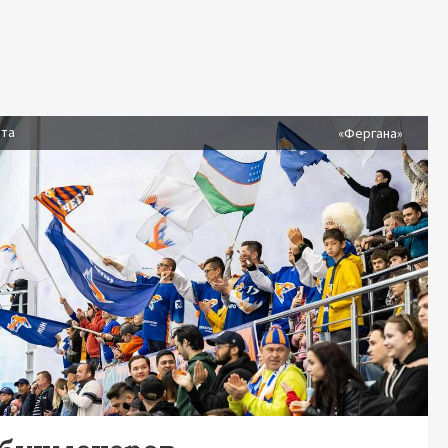
ста
«Фергана»