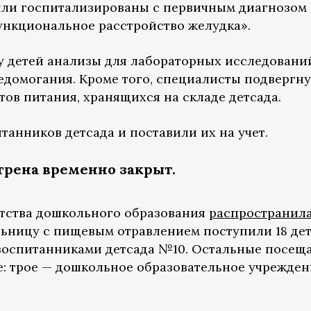
ыли госпитализированы с первичным диагнозом
ункциональное расстройство желудка».
у детей анализы для лабораторных исследовани
едомогания. Кроме того, специалисты подвергну
ов питания, хранящихся на складе детсада.
анников детсада и поставили их на учет.
грена временно закрыт.
нтства дошкольного образования
распространил
льницу с пищевым отравлением поступили 18 дет
 воспитанниками детсада №10. Остальные посещ
е: трое — дошкольное образовательное учрежден