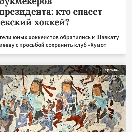
 букмекеров
президента: кто спасет
бекский хоккей?
тели юных хоккеистов обратились к Шавкату
иёеву с просьбой сохранить клуб «Хумо»
«Фергана»