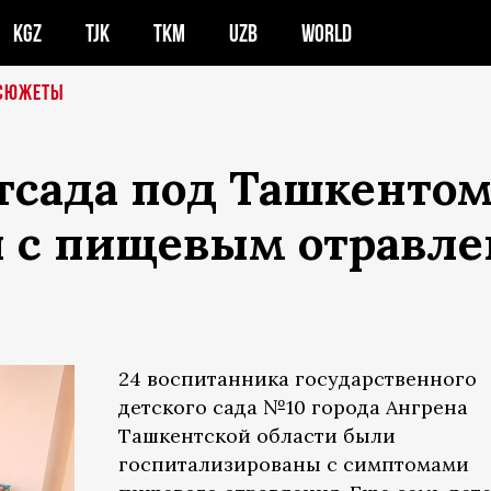
KGZ
TJK
TKM
UZB
WORLD
СЮЖЕТЫ
тсада под Ташкенто
ы с пищевым отравл
24 воспитанника государственного
детского сада №10 города Ангрена
Ташкентской области были
госпитализированы с симптомами