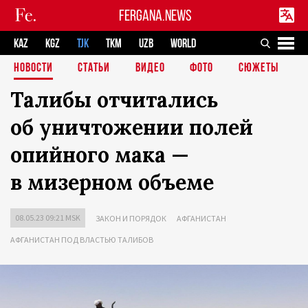
FERGANA.NEWS
KAZ
KGZ
TJK
TKM
UZB
WORLD
НОВОСТИ
СТАТЬИ
ВИДЕО
ФОТО
СЮЖЕТЫ
Талибы отчитались
об уничтожении полей
опийного мака —
в мизерном объеме
08.05.23 09:21 MSK
ЗАКОН И ПОРЯДОК
АФГАНИСТАН
АФГАНИСТАН ПОД ВЛАСТЬЮ ТАЛИБОВ