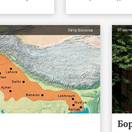
07 июл
Пётр Бологов
Бо