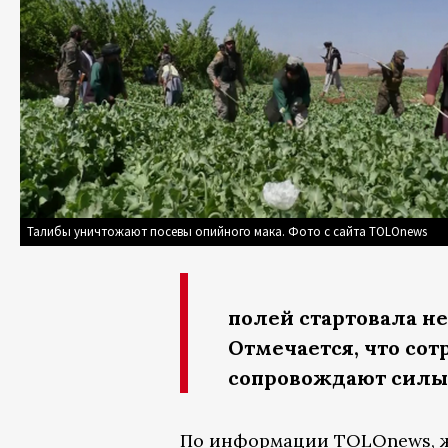
Талибы уничтожают посевы опийного мака. Фото с сайта TOLOnews
полей стартовала не
Отмечается, что со
сопровождают силы 
По информации TOLOnews, ж