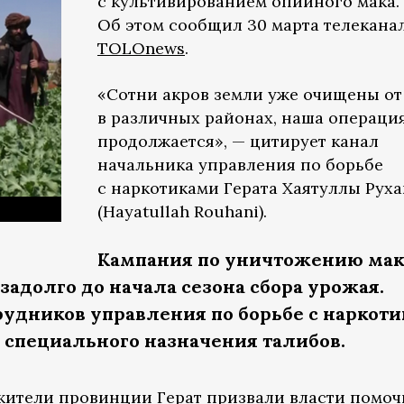
с культивированием опийного мака.
Об этом сообщил 30 марта телекана
TOLOnews
.
«Сотни акров земли уже очищены от
в различных районах, наша операци
продолжается», — цитирует канал
начальника управления по борьбе
с наркотиками Герата Хаятуллы Рух
(Hayatullah Rouhani).
Кампания по уничтожению ма
задолго до начала сезона сбора урожая.
трудников управления по борьбе с наркот
специального назначения талибов.
ители провинции Герат призвали власти помоч