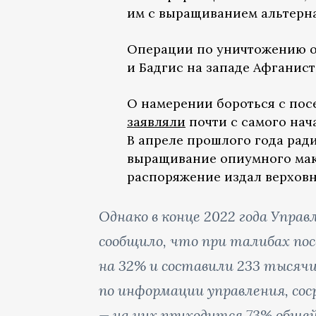
им с выращиванием альтерна
Операции по уничтожению о
и Бадгис на западе Афганист
О намерении бороться с пос
заявляли
почти с самого нача
В апреле прошлого года ра
выращивание опиумного мака
распоряжение издал верховн
Однако в конце 2022 года Упр
сообщило, что при талибах пос
на 32% и составили 233 тысячи
по информации управления, со
— на них приходится 73% обще