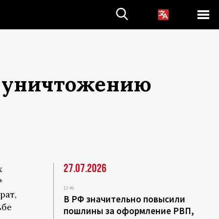
о уничтожению
27.07.2026
х
*
12:46
рат,
В РФ значительно повысили
ьбе
пошлины за оформление РВП,