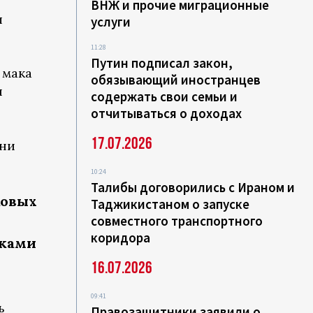
ВНЖ и прочие миграционные
л
услуги
11:28
Путин подписал закон,
 мака
обязывающий иностранцев
я
содержать свои семьи и
отчитываться о доходах
17.07.2026
ани
10:24
Талибы договорились с Ираном и
ковых
Таджикистаном о запуске
совместного транспортного
коридора
иками
16.07.2026
09:41
ь
Правозащитники заявили о