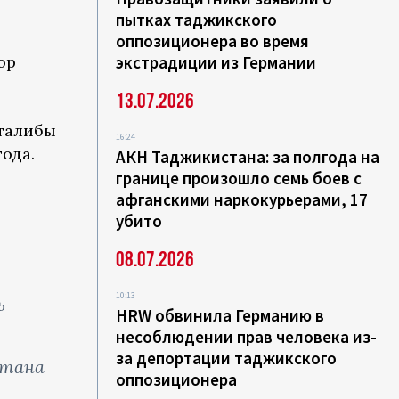
пытках таджикского
оппозиционера во время
ор
экстрадиции из Германии
13.07.2026
 талибы
16:24
года.
АКН Таджикистана: за полгода на
границе произошло семь боев с
афганскими наркокурьерами, 17
убито
08.07.2026
10:13
ь
HRW обвинила Германию в
несоблюдении прав человека из-
за депортации таджикского
стана
оппозиционера