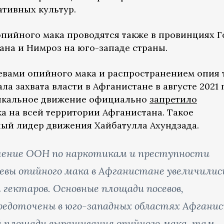
тивных культур.
пийного мака проводятся также в провинциях Г
ана и Нимроз на юго-западе страны.
евами опийного мака и распространением опия
ла захвата власти в Афганистане в августе 2021 
дикальное движение официально
запретило
 на всей территории Афганистана. Такое
ый лидер движения Хайбатулла Ахундзада.
авление ООН по наркотикам и преступности
евы опийного мака в Афганистане увеличилис
 гектаров. Основные площади посевов,
средоточены в юго-западных областях Афгани
й площади выращивания опийного мака, там