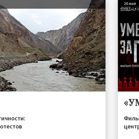
26 мая
«У
тичности:
Филь
ротестов
цент