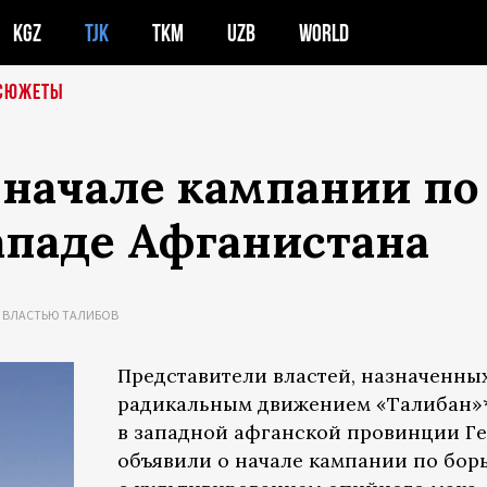
KGZ
TJK
TKM
UZB
WORLD
СЮЖЕТЫ
 начале кампании п
ападе Афганистана
 ВЛАСТЬЮ ТАЛИБОВ
Представители властей, назначенны
радикальным движением «Талибан»
в западной афганской провинции Ге
объявили о начале кампании по бор