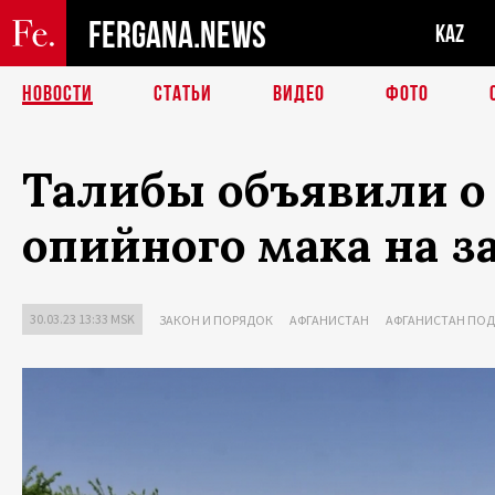
FERGANA.NEWS
KAZ
НОВОСТИ
СТАТЬИ
ВИДЕО
ФОТО
Талибы объявили о
опийного мака на з
30.03.23 13:33 MSK
ЗАКОН И ПОРЯДОК
АФГАНИСТАН
АФГАНИСТАН ПОД