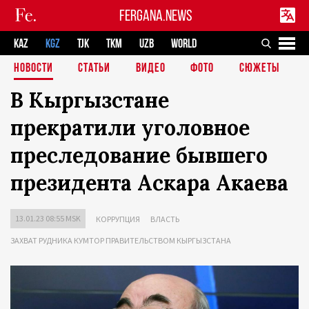
FERGANA.NEWS
KAZ
KGZ
TJK
TKM
UZB
WORLD
НОВОСТИ
СТАТЬИ
ВИДЕО
ФОТО
СЮЖЕТЫ
В Кыргызстане
прекратили уголовное
преследование бывшего
президента Аскара Акаева
13.01.23 08:55 MSK
КОРРУПЦИЯ
ВЛАСТЬ
ЗАХВАТ РУДНИКА КУМТОР ПРАВИТЕЛЬСТВОМ КЫРГЫЗСТАНА