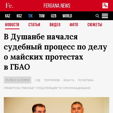
FERGANA.NEWS
KAZ
KGZ
TJK
TKM
UZB
WORLD
НОВОСТИ
СТАТЬИ
ВИДЕО
ФОТО
СЮЖЕТЫ
В Душанбе начался
судебный процесс по делу
о майских протестах
в ГБАО
05.08.22 13:20 MSK
СУД
ТЕРРОРИЗМ
ВЛАСТЬ
ПОЛИТИКА
ПРАВИТЕЛЬСТВЕННЫЕ "СПЕЦОПЕРАЦИИ" В ГОРНОМ БАДАХШАНЕ