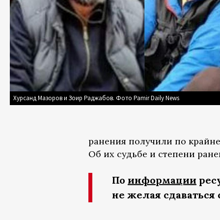
Хурсанд Мазоров и Зоир Раджабов. Фото Pamir Daily News
ранения получили по крайне
Об их судьбе и степени ране
По
информации
ресу
не желая сдаваться