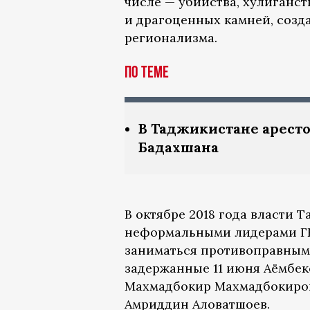
числе — убийства, хулиганст
и драгоценных камней, созд
регионализма.
По теме
В Таджикистане арест
Бадахшана
В октябре 2018 года власти
неформальными лидерами ГБА
заниматься противоправными
задержанные 11 июня Аёмбек
Махмадбокир Махмадбокиро
Амриддин Аловатшоев.