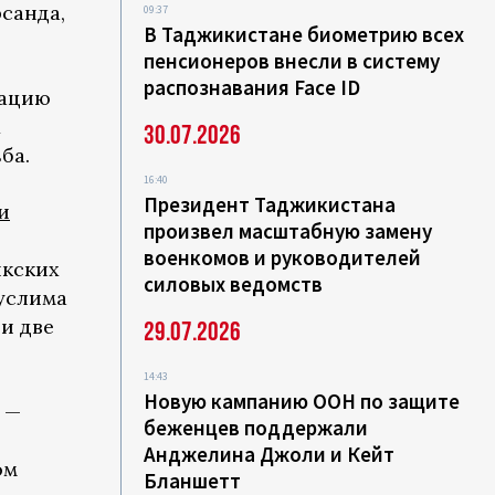
рсанда,
09:37
В Таджикистане биометрию всех
пенсионеров внесли в систему
распознавания Face ID
рацию
х
30.07.2026
ба.
16:40
Президент Таджикистана
и
произвел масштабную замену
военкомов и руководителей
икских
силовых ведомств
услима
и две
29.07.2026
14:43
Новую кампанию ООН по защите
 —
беженцев поддержали
ы
Анджелина Джоли и Кейт
ом
Бланшетт