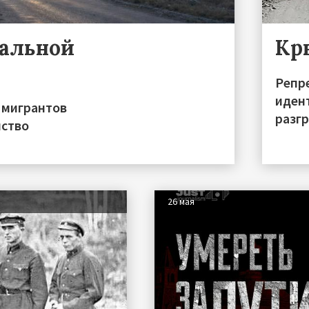
ральной
Кр
Репре
иден
 мигрантов
разгр
нство
26 мая