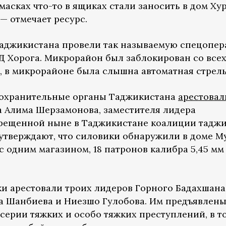
масках что-то в ящиках стали заносить в дом Ху
— отмечает ресурс.
Таджикистана провели так называемую спецопе
Д Хорога. Микрорайон был заблокирован со все
, в микрорайоне была слышна автоматная стрель
воохранительные органы Таджикистана
арестовал
 Алима Шерзамонова, заместителя лидера
прещенной ныне в Таджикистане коалиции тадж
утверждают, что силовики обнаружили в доме М
 одним магазином, 18 патронов калибра 5,45 мм 
ки арестовали троих лидеров Горного Бадахшана
а Шанбиева и Ниезшо Гулобова. Им предъявлен
серии тяжких и особо тяжких преступлений, в т