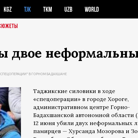
KGZ
TJK
TKM
UZB
WORLD
СЮЖЕТЫ
ты двое неформальн
"СПЕЦОПЕРАЦИИ" В ГОРНОМ БАДАХШАНЕ
Таджикские силовики в ходе
«спецоперации» в городе Хороге,
административном центре Горно-
Бадахшанской автономной области (
12 июня убили двух неформальных 
памирцев — Хурсанда Мозорова и З