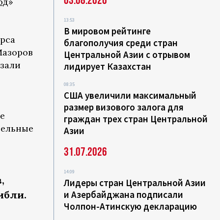
03.08.2026
од
»
13:53
В мировом рейтинге
урса
благополучия среди стран
Мазоров
Центральной Азии с отрывом
азали
лидирует Казахстан
08:35
США увеличили максимальный
размер визового залога для
е
граждан трех стран Центральной
рельные
Азии
31.07.2026
14:09
,
Лидеры стран Центральной Азии
ибли.
и Азербайджана подписали
Чолпон-Атинскую декларацию