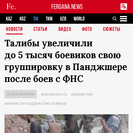
FERGANA.NEWS
KAZ
KGZ
TJK
TKM
UZB
WORLD
НОВОСТИ
СТАТЬИ
ВИДЕО
ФОТО
СЮЖЕТЫ
Талибы увеличили
до 5 тысяч боевиков свою
группировку в Панджшере
после боев с ФНС
10.05.22 09:46 MSK
БЕЗОПАСНОСТЬ
АФГАНИСТАН
АФГАНИСТАН ПОД ВЛАСТЬЮ ТАЛИБОВ