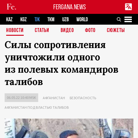
FERGANA.NEWS
KAZ
KGZ
TJK
TKM
UZB
WORLD
НОВОСТИ
СТАТЬИ
ВИДЕО
ФОТО
СЮЖЕТЫ
Силы сопротивления
уничтожили одного
из полевых командиров
талибов
06.05.22 10:40 MSK
АФГАНИСТАН
БЕЗОПАСНОСТЬ
АФГАНИСТАН ПОД ВЛАСТЬЮ ТАЛИБОВ