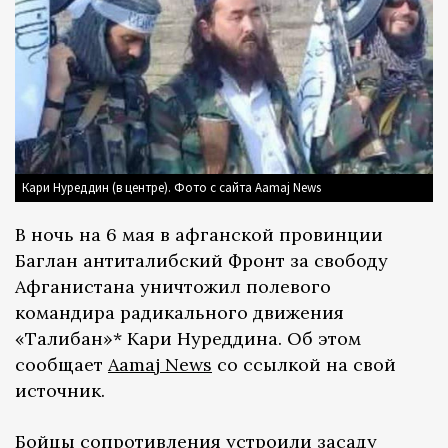
Кари Нуреддин (в центре). Фото с сайта Aamaj News
В ночь на 6 мая в афганской провинции
Баглан антиталибский Фронт за свободу
Афганистана уничтожил полевого
командира радикального движения
«Талибан»* Кари Нуреддина. Об этом
сообщает
Aamaj News
со ссылкой на свой
источник.
Бойцы сопротивления устроили засаду