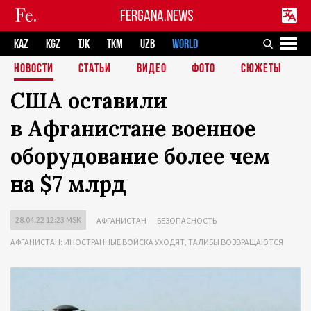
FERGANA.NEWS
KAZ
KGZ
TJK
TKM
UZB
WORLD
НОВОСТИ
СТАТЬИ
ВИДЕО
ФОТО
СЮЖЕТЫ
США оставили
в Афганистане военное
оборудование более чем
на $7 млрд
28.04.22 12:23 MSK
АФГАНИСТАН
БЕЗОПАСНОСТЬ
АФГАНИСТАН: ИНОСТРАННЫЕ ВОЙСКА УХОДЯТ, ТАЛИБЫ ВОЗВРАЩАЮТСЯ