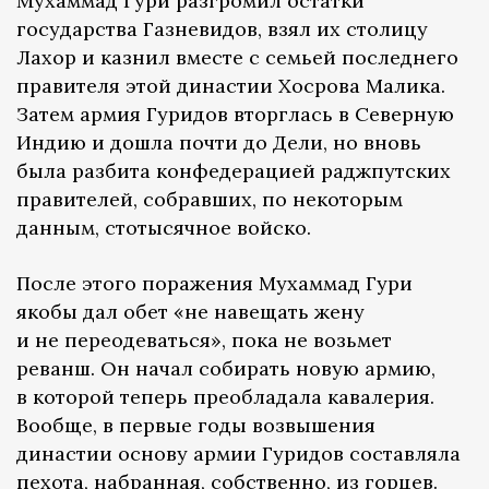
Мухаммад Гури разгромил остатки
государства Газневидов, взял их столицу
Лахор и казнил вместе с семьей последнего
правителя этой династии Хосрова Малика.
Затем армия Гуридов вторглась в Северную
Индию и дошла почти до Дели, но вновь
была разбита конфедерацией раджпутских
правителей, собравших, по некоторым
данным, стотысячное войско.
После этого поражения Мухаммад Гури
якобы дал обет «не навещать жену
и не переодеваться», пока не возьмет
реванш. Он начал собирать новую армию,
в которой теперь преобладала кавалерия.
Вообще, в первые годы возвышения
династии основу армии Гуридов составляла
пехота, набранная, собственно, из горцев.