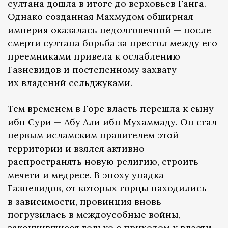
султана дошла в итоге до верховьев Ганга.
Однако созданная Махмудом обширная
империя оказалась недолговечной — после
смерти султана борьба за престол между его
преемниками привела к ослаблению
Газневидов и постепенному захвату
их владений сельджуками.
Тем временем в Горе власть перешла к сыну
ибн Сури — Абу Али ибн Мухаммаду. Он стал
первым исламским правителем этой
территории и взялся активно
распространять новую религию, строить
мечети и медресе. В эпоху упадка
Газневидов, от которых горцы находились
в зависимости, провинция вновь
погрузилась в междоусобные войны,
закончившиеся только с приходом к власти