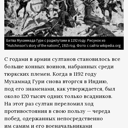
Битва Мухаммада Гури с раджпутами в 1192 году. Рисунок из
"Hutchinson's story of the nations", 1915 год. Фото с сайта wikipedia.org
С годами в армии султанов становилось все
больше конных воинов, набранных среди
тюркских племен. Когда в 1192 году
Мухаммад Гури снова вторгся в Индию,
под его знаменами, как утверждается, был
около 120 тысяч одних только всадников.
На этот раз султан переломил ход
противостояния в свою пользу — череда
побед, одержанных непосредственно
им самим и его военачальниками