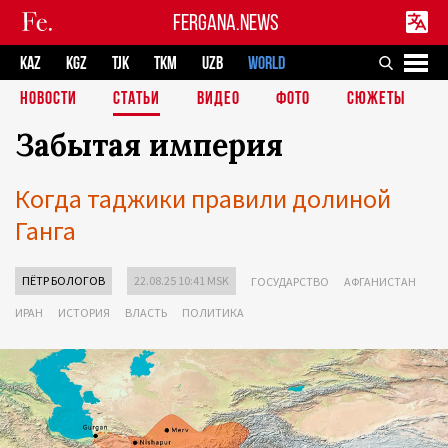
FERGANA.NEWS
KAZ
KGZ
TJK
TKM
UZB
WORLD
НОВОСТИ
СТАТЬИ
ВИДЕО
ФОТО
СЮЖЕТЫ
Забытая империя
Когда таджики правили долиной
Ганга
ПЁТР БОЛОГОВ
22.08.25 10:41 MSK
ГОСУДАРСТВО
АФГАНИСТАН
ИРАН
ИСТОРИЯ
ВЛАСТЬ
ПОЛИТИКА