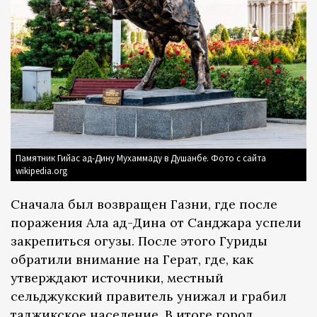
Памятник Гийас ад-Дину Мухаммаду в Душанбе. Фото с сайта
wikipedia.org
Сначала был возвращен Газни, где после
поражения Ала ад-Дина от Санджара успели
закрепиться огузы. После этого Гуриды
обратили внимание на Герат, где, как
утверждают источники, местный
сельджукский правитель унижал и грабил
таджикское население. В итоге город