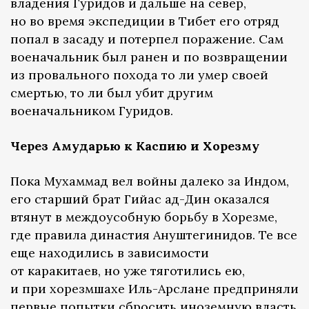
владения Гуридов и дальше на север,
но во время экспедиции в Тибет его отряд
попал в засаду и потерпел поражение. Сам
военачальник был ранен и по возвращении
из провального похода то ли умер своей
смертью, то ли был убит другим
военачальником Гуридов.
Через Амударью к Каспию и Хорезму
Пока Мухаммад вел войны далеко за Индом,
его старший брат Гийас ад-Дин оказался
втянут в междоусобную борьбу в Хорезме,
где правила династия Ануштегинидов. Те все
еще находились в зависимости
от каракитаев, но уже тяготились ею,
и при хорезмшахе Иль-Арслане предприняли
первые попытки сбросить иноземную власть