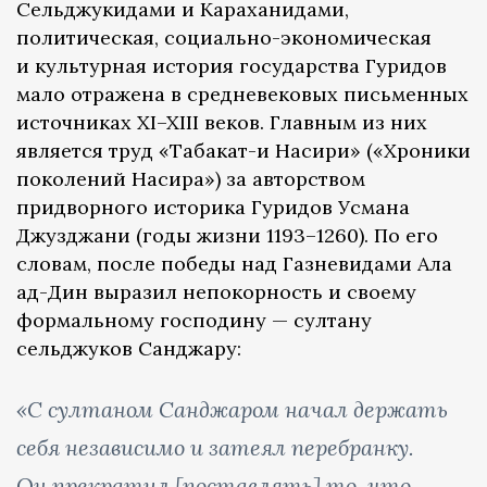
Сельджукидами и Караханидами,
политическая, социально-экономическая
и культурная история государства Гуридов
мало отражена в средневековых письменных
источниках XI–XIII веков. Главным из них
является труд «Табакат-и Насири» («Хроники
поколений Насира») за авторством
придворного историка Гуридов Усмана
Джузджани (годы жизни 1193–1260). По его
словам, после победы над Газневидами Ала
ад-Дин выразил непокорность и своему
формальному господину — султану
сельджуков Санджару:
«С султаном Санджаром начал держать
себя независимо и затеял перебранку.
Он прекратил [поставлять] то, что