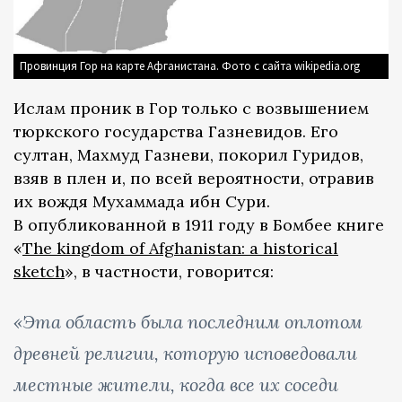
Провинция Гор на карте Афганистана. Фото с сайта wikipedia.org
Ислам проник в Гор только с возвышением
тюркского государства Газневидов. Его
султан, Махмуд Газневи, покорил Гуридов,
взяв в плен и, по всей вероятности, отравив
их вождя Мухаммада ибн Сури.
В опубликованной в 1911 году в Бомбее книге
«
The kingdom of Afghanistan: a historical
sketch
», в частности, говорится:
«Эта область была последним оплотом
древней религии, которую исповедовали
местные жители, когда все их соседи