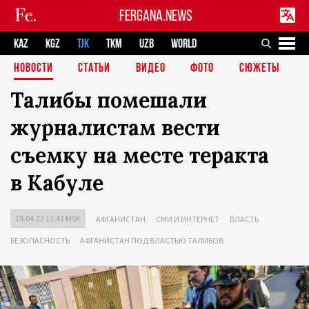
FERGANA.NEWS
KAZ
KGZ
TJK
TKM
UZB
WORLD
НОВОСТИ
СТАТЬИ
ВИДЕО
ФОТО
СЮЖЕТЫ
Талибы помешали
журналистам вести
съемку на месте теракта
в Кабуле
19.04.22 11:41 MSK
АФГАНИСТАН
СМИ И ИНТЕРНЕТ
ВЛАСТЬ
БЕЗОПАСНОСТЬ
АФГАНИСТАН ПОД ВЛАСТЬЮ ТАЛИБОВ