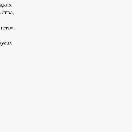
дках
ства,
нств».
ругих