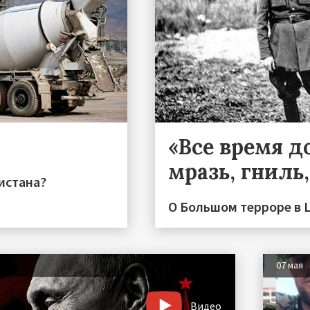
«Все время до
мразь, гниль
истана?
О Большом терроре в 
07 мая
Видео