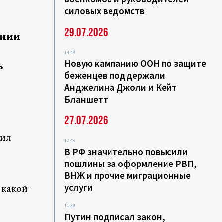
силовых ведомств
29.07.2026
ении
14:43
Новую кампанию ООН по защите
ь
беженцев поддержали
Анджелина Джоли и Кейт
Бланшетт
27.07.2026
е
вил
12:46
В РФ значительно повысили
пошлины за оформление РВП,
ВНЖ и прочие миграционные
услуги
 какой-
11:28
Путин подписал закон,