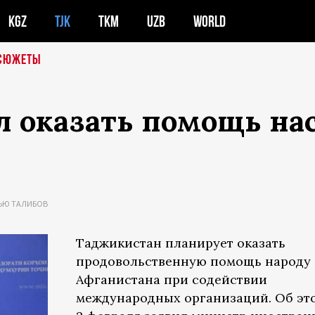
KGZ
TJK
TKM
UZB
WORLD
СЮЖЕТЫ
 оказать помощь на
ЬЮ ТАЛИБОВ
Таджикистан планирует оказать
продовольственную помощь народу
Афганистана при содействии
международных организаций. Об эт