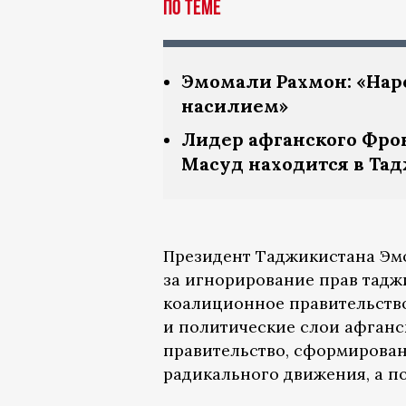
По теме
Эмомали Рахмон: «Нар
насилием»
Лидер афганского Фро
Масуд находится в Та
Президент Таджикистана Эм
за игнорирование прав таджи
коалиционное правительство
и политические слои афганс
правительство, сформирова
радикального движения, а п