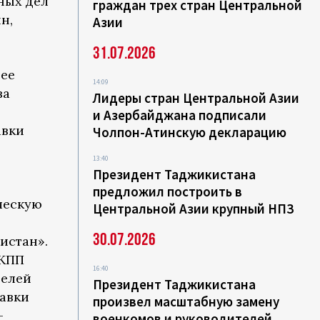
ных дел
граждан трех стран Центральной
н,
Азии
31.07.2026
щее
14:09
ва
Лидеры стран Центральной Азии
и Азербайджана подписали
авки
Чолпон-Атинскую декларацию
13:40
Президент Таджикистана
предложил построить в
ческую
Центральной Азии крупный НПЗ
30.07.2026
истан».
 КПП
16:40
телей
Президент Таджикистана
авки
произвел масштабную замену
—
военкомов и руководителей