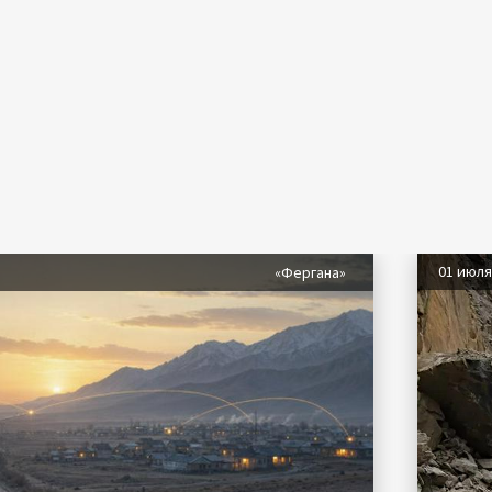
01 июл
«Фергана»