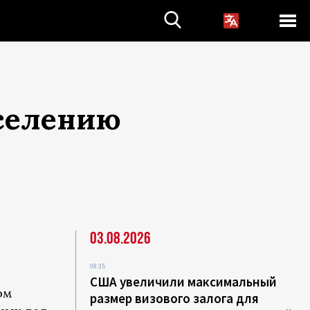
селению
03.08.2026
08:35
США увеличили максимальный
ом
размер визового залога для