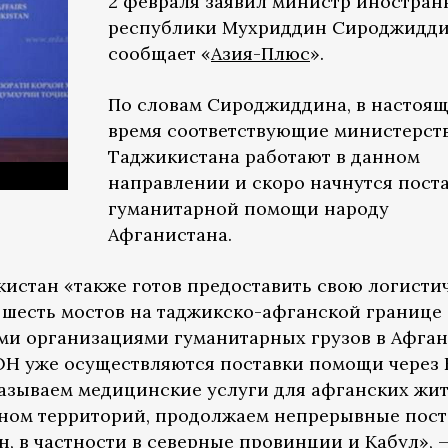
2 февраля заявил министр иностран
республики Мухриддин Сироджидди
сообщает «
Азия-Плюс
».
По словам Сироджиддина, в настоя
время соответствующие министерст
Таджикистана работают в данном
направлении и скоро начнутся пост
гуманитарной помощи народу
Афганистана.
истан «также готов предоставить свою логисти
е шесть мостов на таджикско-афганской границе
и организациями гуманитарных грузов в Афган
ОН уже осуществляются поставки помощи через
азываем медицинские услуги для афганских жи
ном территорий, продолжаем непрерывные пост
, в частности в северные провинции и Кабул», 