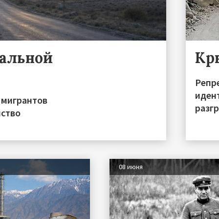
ральной
Кр
Репре
иден
 мигрантов
разгр
нство
08 июня