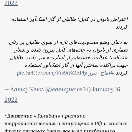
2022
اعتراض بانوان در کابل؛ طالبان از گاز اشک‌آور استفاده
کردند
به دنبال وضع محدودیت‌های تازه از سوی طالبان بر زنان،
شماری از بانوان به جاد‌ه‌های کابل بیرون شده و شعار
«عدالت؛ عدالت، خسته‌ایم از اسارت» سر دادند. طالبان
جهت پراکنده ساختن آنها از گاز اشک‌آور استفاده
pic.twitter.com/Fw9tKOAPly
#آماج_نیوز
کردند.
— Aamaj News (@aamajnews24)
January 16,
2022
*
Движение «Талибан» признано
террористическим и запрещено в РФ и многих
других странах (указываем по требованию