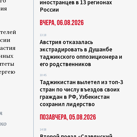
го
иностранцев в 13 регионах
ния
России
Вчера, 06.08.2026
ителей
13:18
ссии
Австрия отказалась
частия
экстрадировать в Душанбе
онных
таджикского оппозиционера и
итеты
его родственников
ергею
10:45
Таджикистан вылетел из топ-3
стран по числу въездов своих
граждан в РФ, Узбекистан
сохранил лидерство
я
Позавчера, 05.08.2026
ько
14:58
Второй поезд «Славянский