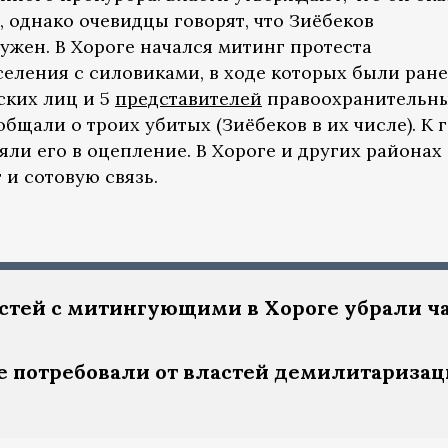
 однако очевидцы говорят, что Зиёбеков
ужен. В Хороге начался митинг протеста
селения с силовиками, в ходе которых были ран
ских лиц и 5
представителей
правоохранительн
бщали о троих убитых (Зиёбеков в их числе). К 
яли его в оцепление. В Хороге и других районах
и сотовую связь.
астей с митингующими в Хороге убрали ч
 потребовали от властей демилитариза