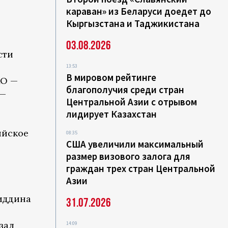
караван» из Беларуси доедет до
Кыргызстана и Таджикистана
03.08.2026
сти
13:53
В мировом рейтинге
АО —
благополучия среди стран
 —
Центральной Азии с отрывом
лидирует Казахстан
ийское
08:35
США увеличили максимальный
размер визового залога для
граждан трех стран Центральной
Азии
биддина
31.07.2026
зал
14:09