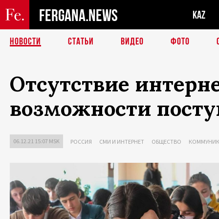
FERGANA.NEWS
KAZ
НОВОСТИ
СТАТЬИ
ВИДЕО
ФОТО
Отсутствие интерн
возможности посту
06.12.21 15:07 MSK
РОССИЯ
СМИ И ИНТЕРНЕТ
ОБЩЕСТВО
КОММУНИК