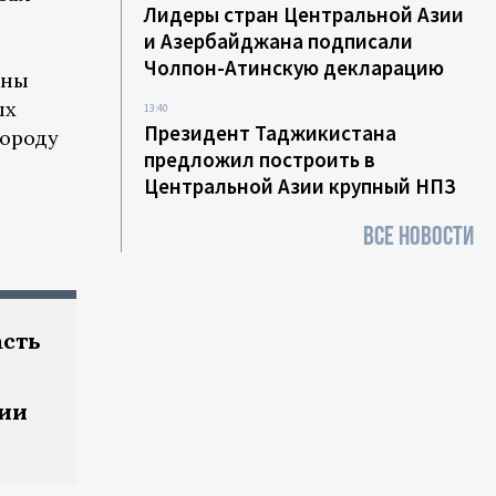
Лидеры стран Центральной Азии
и Азербайджана подписали
Чолпон-Атинскую декларацию
ены
ых
13:40
Президент Таджикистана
городу
предложил построить в
Центральной Азии крупный НПЗ
ВСЕ НОВОСТИ
асть
ции