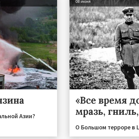
08 июня
нзина
«Все время до
мразь, гниль
альной Азии?
О Большом терроре в 