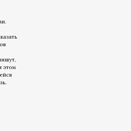
и.
казать
тов
пишут,
и этом
ейся
зь.