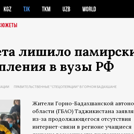
KGZ
TJK
TKM
UZB
WORLD
СЮЖЕТЫ
ета лишило памирск
пления в вузы РФ
АЦИИ
ПРАВИТЕЛЬСТВЕННЫЕ "СПЕЦОПЕРАЦИИ" В ГОРНОМ БАДАХШАНЕ
Жители Горно-Бадахшанской автон
области (ГБАО) Таджикистана заявля
из-за продолжающегося отсутствия
интернет-связи в регионе учащиеся