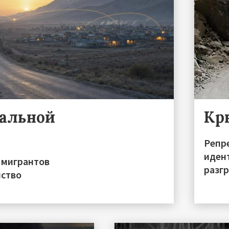
ральной
Кр
Репре
иден
 мигрантов
разгр
нство