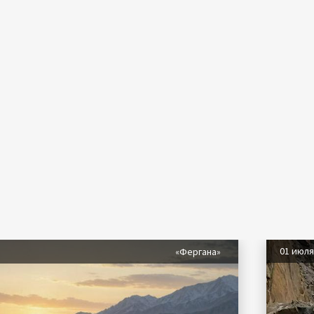
01 июл
«Фергана»