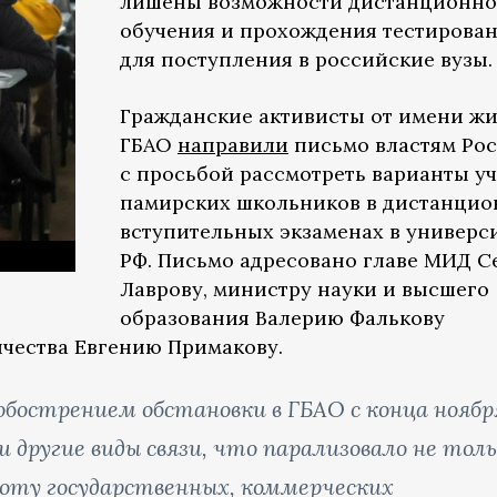
лишены возможности дистанционно
обучения и прохождения тестирова
для поступления в российские вузы.
Гражданские активисты от имени ж
ГБАО
направили
письмо властям Ро
с просьбой рассмотреть варианты у
памирских школьников в дистанци
вступительных экзаменах в универс
РФ. Письмо адресовано главе МИД С
Лаврову, министру науки и высшего
образования Валерию Фалькову
чества Евгению Примакову.
в обострением обстановки в ГБАО с конца ноябр
 другие виды связи, что парализовало не тол
боту государственных, коммерческих