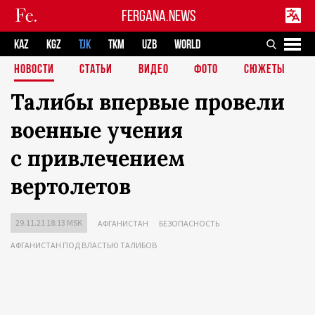
FERGANA.NEWS
KAZ
KGZ
TJK
TKM
UZB
WORLD
НОВОСТИ
СТАТЬИ
ВИДЕО
ФОТО
СЮЖЕТЫ
Талибы впервые провели
военные учения
с привлечением
вертолетов
29.11.21 18:13 MSK
АФГАНИСТАН
БЕЗОПАСНОСТЬ
АФГАНИСТАН ПОД ВЛАСТЬЮ ТАЛИБОВ