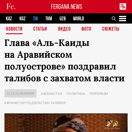
FERGANA.NEWS
KAZ
KGZ
TJK
TKM
UZB
WORLD
НОВОСТИ
СТАТЬИ
ВИДЕО
ФОТО
СЮЖЕТЫ
Глава «Аль-Каиды
на Аравийском
полуострове» поздравил
талибов с захватом власти
12.11.21 09:48 MSK
АФГАНИСТАН
ПОЛИТИКА
ТЕРРОРИЗМ
АФГАНИСТАН ПОД ВЛАСТЬЮ ТАЛИБОВ