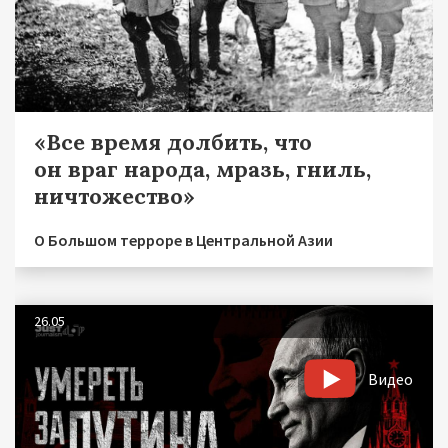
«Все время долбить, что
он враг народа, мразь, гниль,
ничтожество»
О Большом терроре в Центральной Азии
26.05
Видео