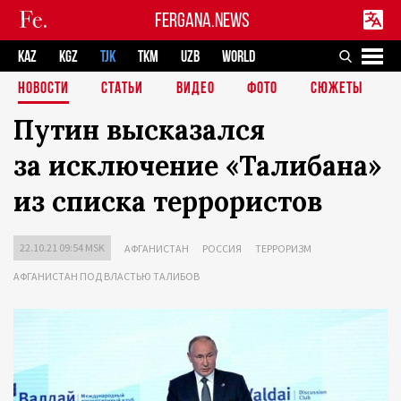
FERGANA.NEWS
KAZ
KGZ
TJK
TKM
UZB
WORLD
НОВОСТИ
СТАТЬИ
ВИДЕО
ФОТО
СЮЖЕТЫ
Путин высказался
за исключение «Талибана»
из списка террористов
22.10.21 09:54 MSK
АФГАНИСТАН
РОССИЯ
ТЕРРОРИЗМ
АФГАНИСТАН ПОД ВЛАСТЬЮ ТАЛИБОВ