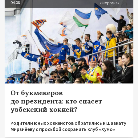
04.08
«Фергана»
От букмекеров
до президента: кто спасет
узбекский хоккей?
Родители юных хоккеистов обратились к Шавкату
Мирзиёеву с просьбой сохранить клуб «Хумо»