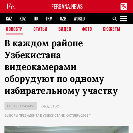
FERGANA.NEWS
KAZ
KGZ
TJK
TKM
UZB
WORLD
НОВОСТИ
СТАТЬИ
ВИДЕО
ФОТО
СЮЖЕТЫ
В каждом районе
Узбекистана
видеокамерами
оборудуют по одному
избирательному участку
13.10.21 12:45 MSK
ОБЩЕСТВО
ВЫБОРЫ ПРЕЗИДЕНТА В УЗБЕКИСТАНЕ, ОКТЯБРЬ 2021 Г.