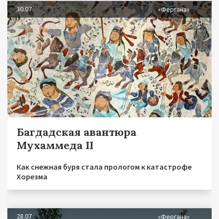
30.07
«Фергана»
Багдадская авантюра
Мухаммеда II
Как снежная буря стала прологом к катастрофе
Хорезма
28.07
«Фергана»