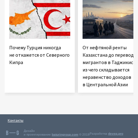
Почему Турция никогда
От нефтяной ренты
не откажется от Северного
Казахстана до переводо
Кипра
мигрантов в Таджикиста
из чего складывается
неравенство доходов
в Центральной Азии
Контакты
Дизайн
Разработка
devep.pro
и проектирование
baturingroup.com
© 2018