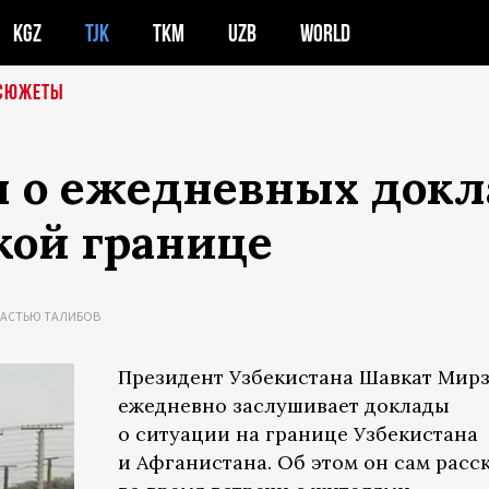
KGZ
TJK
TKM
UZB
WORLD
СЮЖЕТЫ
л о ежедневных докл
кой границе
ЛАСТЬЮ ТАЛИБОВ
Президент Узбекистана Шавкат Мир
ежедневно заслушивает доклады
о ситуации на границе Узбекистана
и Афганистана. Об этом он сам расс