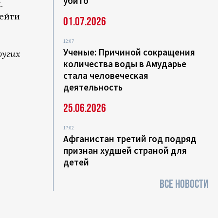
убито
.
рейти
01.07.2026
12:07
Ученые: Причиной сокращения
ругих
количества воды в Амударье
стала человеческая
деятельность
25.06.2026
17:02
Афганистан третий год подряд
признан худшей страной для
детей
ВСЕ НОВОСТИ