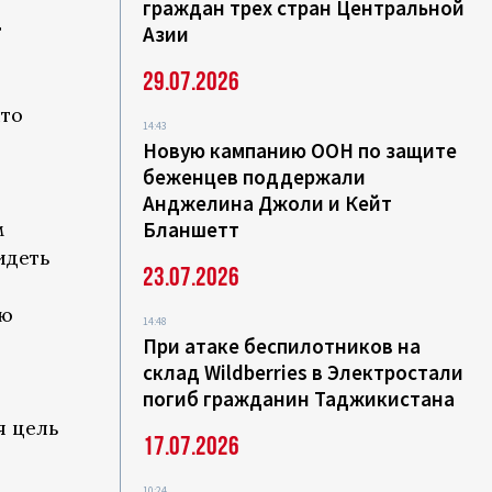
граждан трех стран Центральной
т
Азии
29.07.2026
что
14:43
Новую кампанию ООН по защите
беженцев поддержали
Анджелина Джоли и Кейт
м
Бланшетт
идеть
23.07.2026
ую
14:48
При атаке беспилотников на
склад Wildberries в Электростали
погиб гражданин Таджикистана
я цель
17.07.2026
10:24