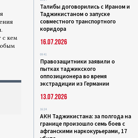
Талибы договорились с Ираном и
уя
Таджикистаном о запуске
совместного транспортного
жения
коридора
.
 с кем
16.07.2026
любым
09:41
Правозащитники заявили о
пытках таджикского
оппозиционера во время
экстрадиции из Германии
13.07.2026
16:24
АКН Таджикистана: за полгода на
границе произошло семь боев с
афганскими наркокурьерами, 17