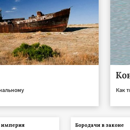
Ко
ональному
Как 
 империя
Бородачи в законе