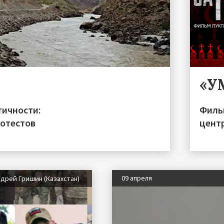
«У
тичности:
Филь
ротестов
цент
09 апреля
дрей Гришин (Казахстан)