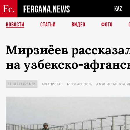
FERGANA.NEWS
KAZ
НОВОСТИ
СТАТЬИ
ВИДЕО
ФОТО
Мирзиёев рассказа
на узбекско-афганс
11.10.21 14:23 MSK
АФГАНИСТАН
БЕЗОПАСНОСТЬ
АФГАНИСТАН ПОД В