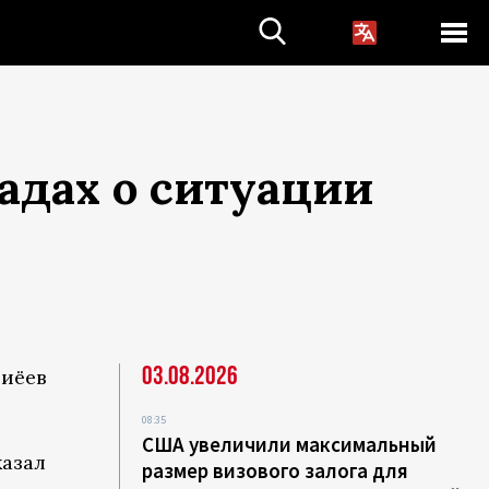
адах о ситуации
03.08.2026
зиёев
08:35
США увеличили максимальный
казал
размер визового залога для