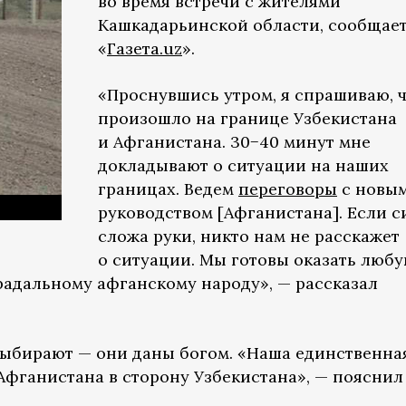
во время встречи с жителями
Кашкадарьинской области, сообщае
«
Газета.uz
».
«Проснувшись утром, я спрашиваю, 
произошло на границе Узбекистана
и Афганистана. 30−40 минут мне
докладывают о ситуации на наших
границах. Ведем
переговоры
с новы
руководством [Афганистана]. Если с
сложа руки, никто нам не расскажет
о ситуации. Мы готовы оказать люб
адальному афганскому народу», — рассказал
 выбирают — они даны богом. «Наша единственна
Афганистана в сторону Узбекистана», — пояснил