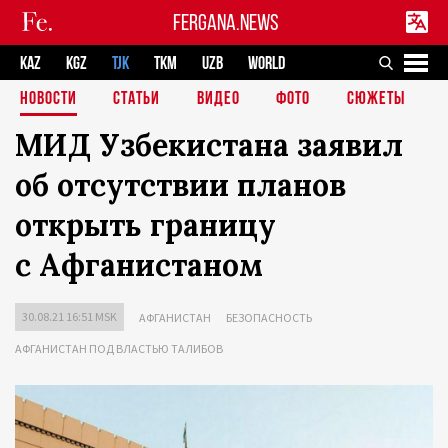
FERGANA.NEWS
KAZ
KGZ
TJK
TKM
UZB
WORLD
НОВОСТИ
СТАТЬИ
ВИДЕО
ФОТО
СЮЖЕТЫ
МИД Узбекистана заявил
об отсутствии планов
открыть границу
с Афганистаном
30.08.21 16:51 MSK
АФГАНИСТАН
БЕЗОПАСНОСТЬ
АФГАНИСТАН ПОД ВЛАСТЬЮ ТАЛИБОВ