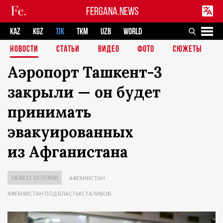
FERGANA.NEWS
KAZ
KGZ
TJK
TKM
UZB
WORLD
НОВОСТИ
СТАТЬИ
ВИДЕО
ФОТО
СЮЖЕТЫ
Аэропорт Ташкент-3
закрыли — он будет
принимать
эвакуированных
из Афганистана
18.08.21 15:55 MSK
АФГАНИСТАН
АФГАНИСТАН ПОД ВЛАСТЬЮ ТАЛИБОВ