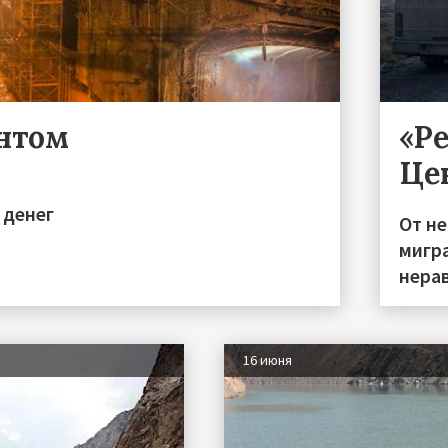
ентом
«Р
Це
 денег
От н
мигра
нера
16 июня