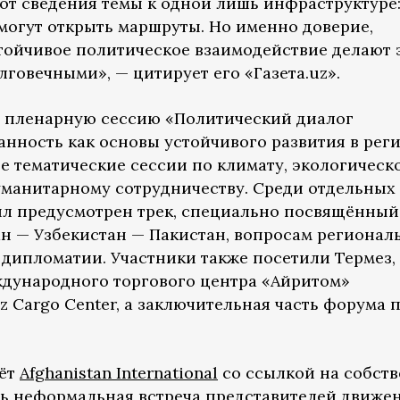
 от сведения темы к одной лишь инфраструктуре
могут открыть маршруты. Но именно доверие,
тойчивое политическое взаимодействие делают 
говечными», — цитирует его «Газета.uz».
 пленарную сессию «Политический диалог
анность как основы устойчивого развития в рег
е тематические сессии по климату, экологическ
уманитарному сотрудничеству. Среди отдельных
л предусмотрен трек, специально посвящённый
н — Узбекистан — Пакистан, вопросам регионал
дипломатии. Участники также посетили Термез, 
ждународного торгового центра «Айритом»
z Cargo Center, а заключительная часть форума
аёт
Afghanistan International
со ссылкой на собст
сь неформальная встреча представителей движе