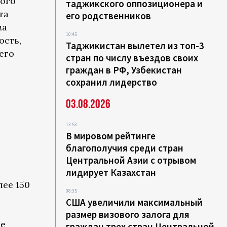
ого
таджикского оппозиционера и
та
его родственников
ма
10:45
ость,
Таджикистан вылетел из топ-3
его
стран по числу въездов своих
граждан в РФ, Узбекистан
сохранил лидерство
03.08.2026
13:53
В мировом рейтинге
благополучия среди стран
Центральной Азии с отрывом
лидирует Казахстан
ее 150
08:35
США увеличили максимальный
размер визового залога для
ле
граждан трех стран Центральной