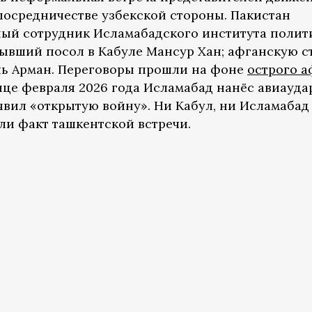
посредничестве узбекской стороны. Пакистан
ный сотрудник Исламабадского института полит
ывший посол в Кабуле Мансур Хан; афганскую с
ль Арман. Переговоры прошли на фоне
острого а
онце февраля 2026 года Исламабад нанёс авиауд
явил «открытую войну». Ни Кабул, ни Исламабад
ли факт ташкентской встречи.