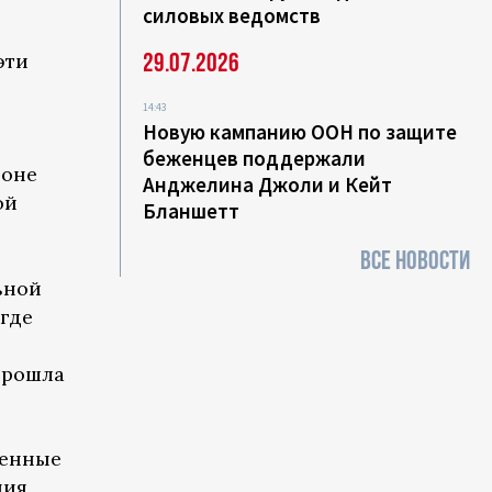
:
силовых ведомств
29.07.2026
эти
14:43
Новую кампанию ООН по защите
беженцев поддержали
ионе
Анджелина Джоли и Кейт
ой
Бланшетт
ВСЕ НОВОСТИ
ьной
где
 прошла
венные
ния