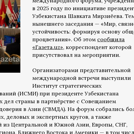
международного форума, учреждённ
в 2025 году по инициативе президен
Узбекистана Шавката Мирзиёева. Те
нынешнего заседания — «Мир, связн
устойчивость: формируя основу общ
процветания». Об этом
сообщила
«Газета.uz»
, корреспондент которой
присутствовал на мероприятии.
Организаторами представительной
международной встречи выступили
Институт стратегических
ваний (ИСМИ) при президенте Узбекистана
 дел страны в партнёрстве с Совещанием
доверия в Азии (СВМДА). На форум собрались бол
, деловых и экспертных кругов, а также
 из Центральной и Южной Азии, Европы, СНГ,
гиона, Ближнего Востока и Америки — в том чис