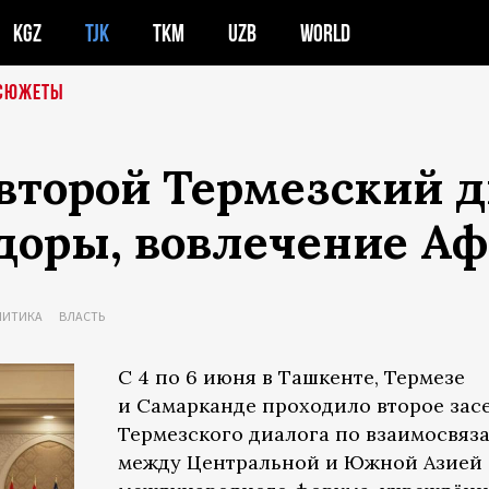
KGZ
TJK
TKM
UZB
WORLD
СЮЖЕТЫ
второй Термезский д
доры, вовлечение Аф
ЛИТИКА
ВЛАСТЬ
С 4 по 6 июня в Ташкенте, Термезе
и Самарканде проходило второе зас
Термезского диалога по взаимосвяз
между Центральной и Южной Азией