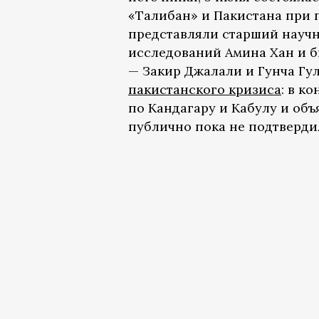
«Талибан» и Пакистана при 
представляли старший науч
исследований Амина Хан и б
— Закир Джалали и Гунча Гу
пакистанского кризиса
: в к
по Кандагару и Кабулу и объ
публично пока не подтверди