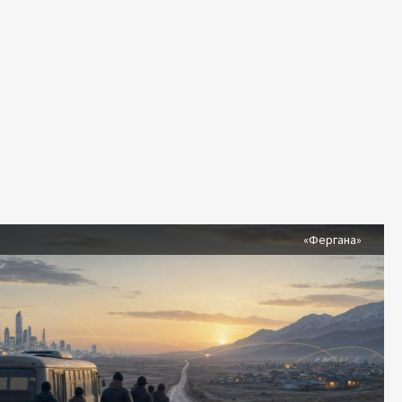
я
«Фергана»