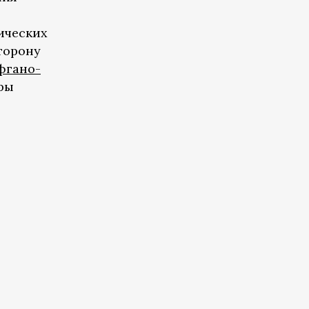
ических
торону
фгано-
ары