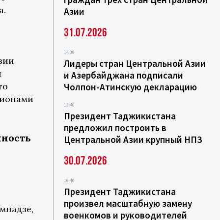
а.
Азии
31.07.2026
14:09
зии
Лидеры стран Центральной Азии
й
и Азербайджана подписали
то
Чолпон-Атинскую декларацию
гионами
13:40
Президент Таджикистана
предложил построить в
нность
Центральной Азии крупный НПЗ
30.07.2026
16:40
Президент Таджикистана
произвел масштабную замену
мнадзе,
военкомов и руководителей