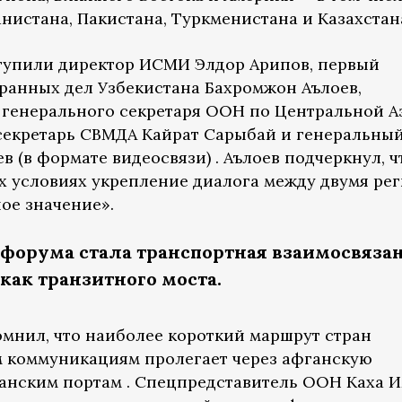
нистана, Пакистана, Туркменистана и Казахстан
тупили директор ИСМИ Элдор Арипов, первый
ранных дел Узбекистана Бахромжон Аълоев,
 генерального секретаря ООН по Центральной А
секретарь СВМДА Кайрат Сарыбай и генеральны
в (в формате видеосвязи) . Аълоев подчеркнул, ч
х условиях укрепление диалога между двумя ре
ое значение».
форума стала транспортная взаимосвяза
как транзитного моста.
мнил, что наиболее короткий маршрут стран
м коммуникациям пролегает через афганскую
танским портам . Спецпредставитель ООН Каха И