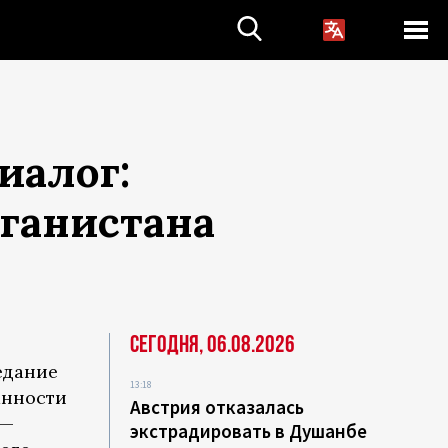
иалог:
ганистана
Сегодня, 06.08.2026
едание
13:18
анности
Австрия отказалась
 —
экстрадировать в Душанбе