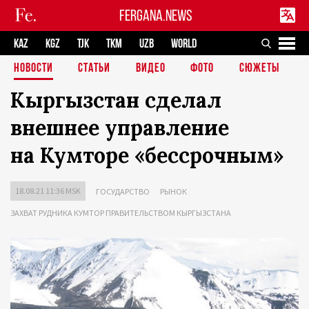
FERGANA.NEWS
KAZ
KGZ
TJK
TKM
UZB
WORLD
НОВОСТИ
СТАТЬИ
ВИДЕО
ФОТО
СЮЖЕТЫ
Кыргызстан сделал
внешнее управление
на Кумторе «бессрочным»
18.08.21 11:36 MSK
ГОСУДАРСТВО
РЫНОК
ЗАХВАТ РУДНИКА КУМТОР ПРАВИТЕЛЬСТВОМ КЫРГЫЗСТАНА