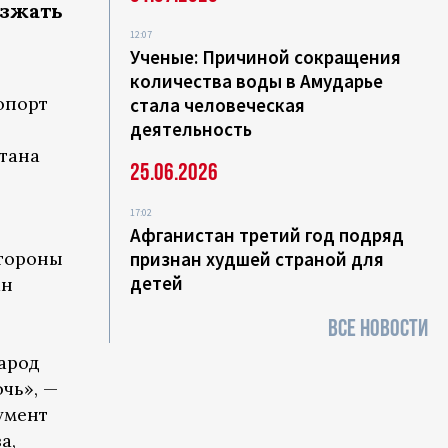
езжать
12:07
Ученые: Причиной сокращения
количества воды в Амударье
опорт
стала человеческая
деятельность
тана
25.06.2026
17:02
Афганистан третий год подряд
стороны
признан худшей страной для
детей
ан
ВСЕ НОВОСТИ
арод
чь», —
умент
а,