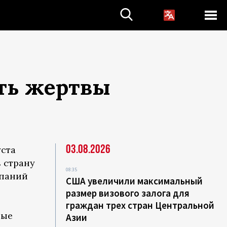
сть жертвы
03.08.2026
уста
 страну
08:35
мпаний
США увеличили максимальный
размер визового залога для
граждан трех стран Центральной
ные
Азии