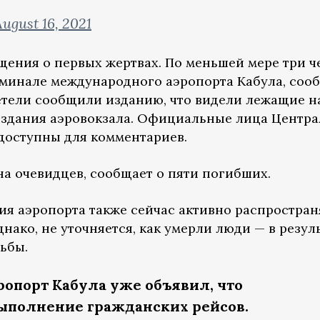
August 16, 2021
щения о первых жертвах. По меньшей мере три ч
минале международного аэропорта Кабула, соо
детели сообщили изданию, что видели лежащие н
 здания аэровокзала. Официальные лица Центр
доступны для комментариев.
 на очевидцев, сообщает о пяти погибших.
ния аэропорта также сейчас активно распростра
днако, не уточняется, как умерли люди — в резул
льбы.
порт Кабула уже объявил, что
ыполнение гражданских рейсов.