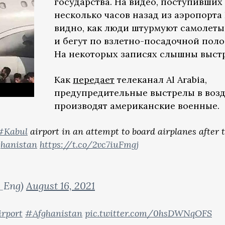
государства. На видео, поступивших
несколько часов назад из аэропорта 
видно, как люди штурмуют самолеты
и бегут по взлетно-посадочной поло
На некоторых записях слышны выст
Как
передает
телеканал Al Arabia,
предупредительные выстрелы в воз
производят американские военные.
#Kabul
airport in an attempt to board airplanes after 
hanistan
https://t.co/2vc7iuFmgj
a_Eng)
August 16, 2021
rport
#Afghanistan
pic.twitter.com/0hsDWNqOFS