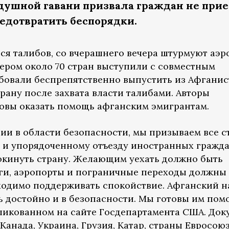
ушной гавани призвала граждан не при
редотвратить беспорядки.
я талибов, со вчерашнего вечера штурмуют аэр
чером около 70 стран выступили с совместным
ебовали беспрепятственно выпустить из Афганис
трану после захвата власти талибами. Авторы
товы оказать помощь афганским эмигрантам.
ии в области безопасности, мы призываем все 
 и упорядоченному отъезду иностранных гражд
покинуть страну. Желающим уехать должно быть
оги, аэропорты и пограничные переходы должны
ходимо поддерживать спокойствие. Афганский н
ь достойно и в безопасности. Мы готовы им помо
бликованном на сайте Госдепартамента США. Док
Канада, Украина, Грузия, Катар, страны Евросоюз