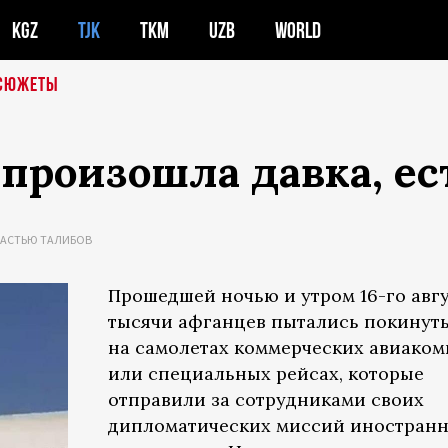
KGZ
TJK
TKM
UZB
WORLD
СЮЖЕТЫ
 произошла давка, е
ЛАСТЬЮ ТАЛИБОВ
Прошедшей ночью и утром 16-го авг
тысячи афганцев пытались покинуть
на самолетах коммерческих авиако
или специальных рейсах, которые
отправили за сотрудниками своих
дипломатических миссий иностран