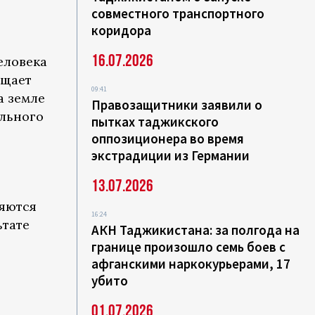
совместного транспортного
коридора
16.07.2026
еловека
бщает
09:41
а земле
Правозащитники заявили о
ального
пытках таджикского
оппозиционера во время
экстрадиции из Германии
13.07.2026
няются
16:24
ьтате
АКН Таджикистана: за полгода на
границе произошло семь боев с
афганскими наркокурьерами, 17
убито
01.07.2026