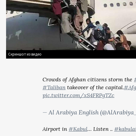
Скриншот из видео
Crowds of Afghan citizens storm the
#Taliban
takeover of the capital.
#Afg
pic.twitter.com/xS4FRPgTZc
— Al Arabiya English (@AlArabiy
Airport in
#Kabul
… Listen ..
#kabulai