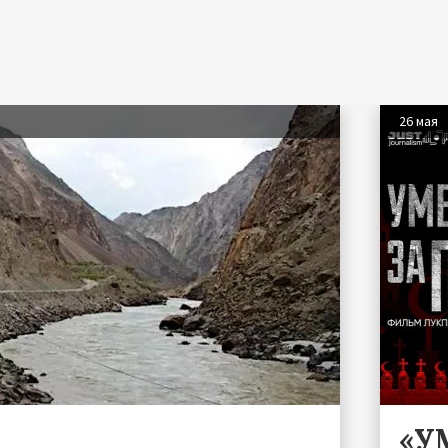
26 мая
«У