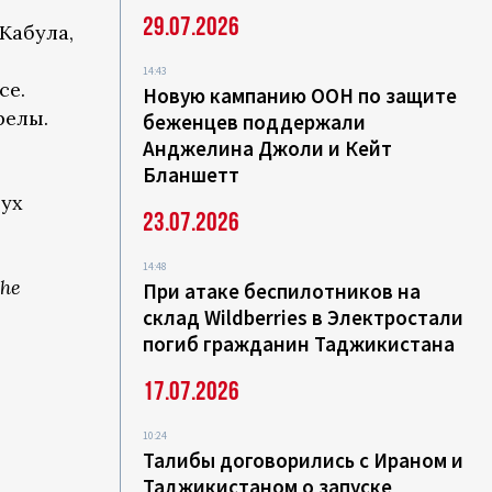
29.07.2026
Кабула,
14:43
се.
Новую кампанию ООН по защите
релы.
беженцев поддержали
Анджелина Джоли и Кейт
Бланшетт
дух
23.07.2026
14:48
the
При атаке беспилотников на
склад Wildberries в Электростали
погиб гражданин Таджикистана
17.07.2026
10:24
Талибы договорились с Ираном и
Таджикистаном о запуске