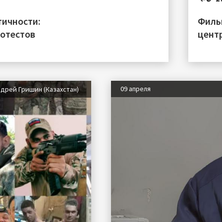
тичности:
Филь
ротестов
цент
09 апреля
дрей Гришин (Казахстан)