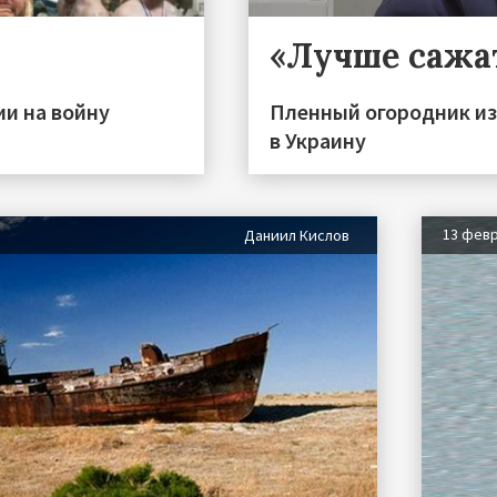
«Лучше сажа
ии на войну
Пленный огородник из
в Украину
13 фев
Даниил Кислов