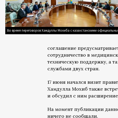
Во время переговоров Хамдуллы Мохиба с казахстанскими официальн
соглашение предусматривае
сотрудничество в медицинск
техническую поддержку, а т
службами двух стран.
17 июня начался визит прав
Хамдулла Мохиб также встре
и обсудил с ним расширение
На момент публикации данн
ничего не сообщали.