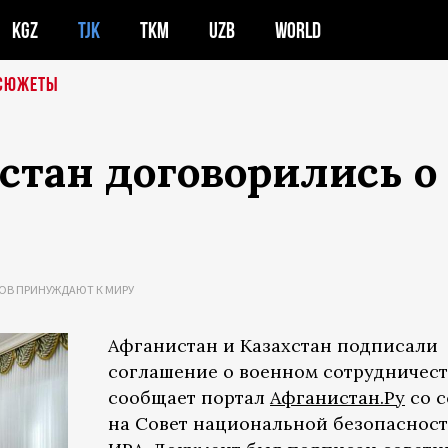
KGZ
TJK
TKM
UZB
WORLD
СЮЖЕТЫ
стан договорились о
ОВ ПРИНУЖДАЮТ К МИРУ
Афганистан и Казахстан подписали
соглашение о военном сотрудничест
сообщает портал
Афганистан.Ру
со 
на Совет национальной безопасност