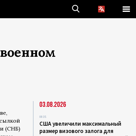
 военном
03.08.2026
ве,
08:35
ссылкой
США увеличили максимальный
и (СНБ)
размер визового залога для