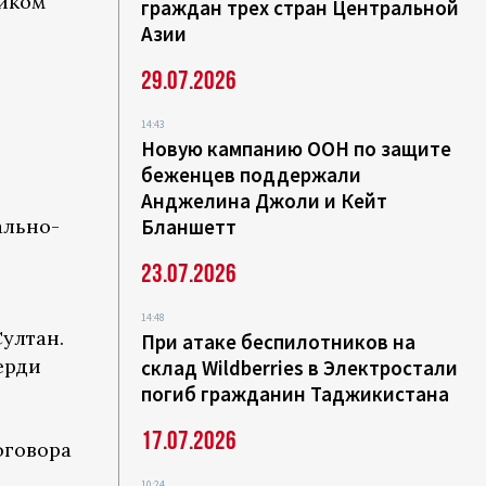
ником
граждан трех стран Центральной
Азии
29.07.2026
14:43
Новую кампанию ООН по защите
беженцев поддержали
Анджелина Джоли и Кейт
ально-
Бланшетт
23.07.2026
14:48
ултан.
При атаке беспилотников на
ерди
склад Wildberries в Электростали
погиб гражданин Таджикистана
17.07.2026
оговора
10:24