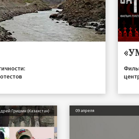
«У
тичности:
Филь
ротестов
цент
09 апреля
дрей Гришин (Казахстан)