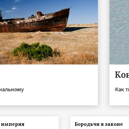
Ко
ональному
Как 
 империя
Бородачи в законе