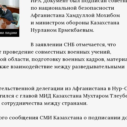
ИРА. Документ был подписан совет
по национальной безопасности
Афганистана Хамдуллой Мохибом
и министром обороны Казахстана
Нурланом Ермекбаевым.
ыми лицами
В заявлении СНБ отмечается, что
т проведение совместных военных учений,
ой области, подготовку военных кадров, матери
акже взаимодействие между разведывательными
ительственной делегации из Афганистана в Нур-С
тился с главой МИД Казахстана Мухтаром Тлеуб
 сотрудничества между странами.
ого сообщения СМИ Казахстана о подписании д