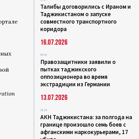
Талибы договорились с Ираном и
Таджикистаном о запуске
совместного транспортного
ортале
коридора
16.07.2026
бных
09:41
Правозащитники заявили о
пытках таджикского
вой
оппозиционера во время
экстрадиции из Германии
ration
13.07.2026
.
16:24
АКН Таджикистана: за полгода на
границе произошло семь боев с
афганскими наркокурьерами, 17