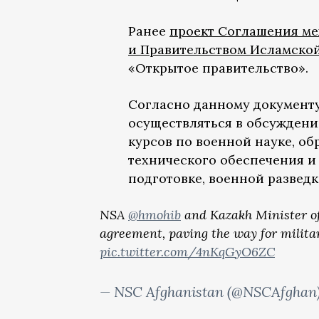
Ранее
проект Соглашения ме
и Правительством Исламско
«Открытое правительство».
Согласно данному документу
осуществляться в обсужден
курсов по военной науке, о
технического обеспечения и
подготовке, военной разведк
NSA
@hmohib
and Kazakh Minister of
agreement, paving the way for milita
pic.twitter.com/4nKqGyO6ZC
— NSC Afghanistan (@NSCAfghan