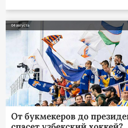
04 августа
От букмекеров до президен
спасет узбекский хоккей?