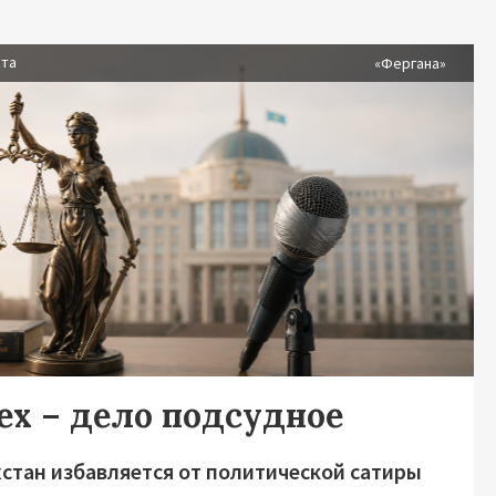
ста
«Фергана»
ех – дело подсудное
хстан избавляется от политической сатиры