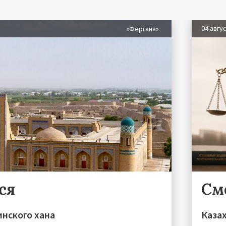
04 авгу
«Фергана»
ся
См
инского хана
Каза