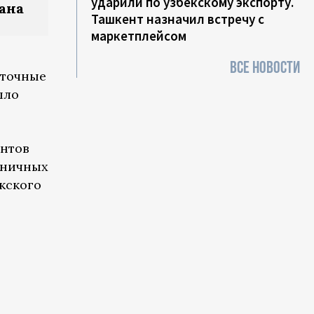
ударили по узбекскому экспорту.
ана
Ташкент назначил встречу с
маркетплейсом
ВСЕ НОВОСТИ
сточные
ыло
ентов
аничных
кского