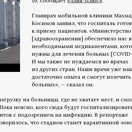
19, сообщает
«Азия-Плюс»
.
Главврач мобильной клиники Махма
Косимов заявил, что госпиталь готов
к приему пациентов. «Министерство
[здравоохранения] обеспечило нас 
необходимыми медикаментами, кот
нужны для лечения больных [COVID-
И мы также не нуждаемся во врачах
из других стран. Наши врачи уже на
достаточно опыта и смогут излечить
больных», — сказал он.
агрузку на больницы, где не хватает мест, и смо
 Пока неясно, кого сюда будут госпитализироват
тов с подозрением на инфекцию. В репортаже
оворилось, что стадион станет карантинной зон