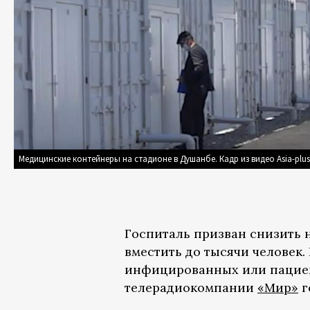
Медицинские контейнеры на стадионе в Душанбе. Кадр из видео Asia-plus
Госпиталь призван снизить н
вместить до тысячи человек.
инфицированных или пациен
телерадиокомпании
«Мир»
г