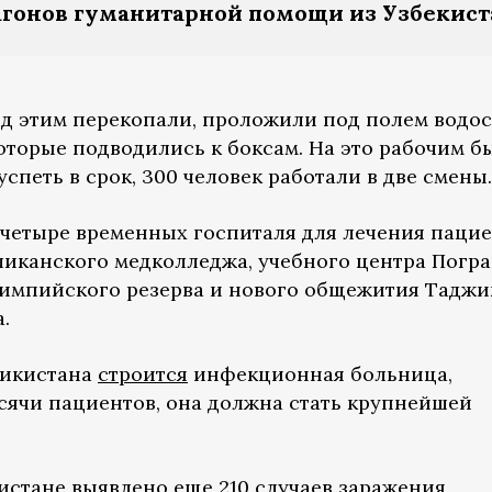
агонов гуманитарной помощи из Узбекист
д этим перекопали, проложили под полем водо
оторые подводились к боксам. На это рабочим б
 успеть в срок, 300 человек работали в две смены.
четыре временных госпиталя для лечения паци
бликанского медколледжа, учебного центра Погр
лимпийского резерва и нового общежития Таджи
.
жикистана
строится
инфекционная больница,
сячи пациентов, она должна стать крупнейшей
кистане
выявлено
еще 210 случаев заражения