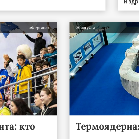
и зд
03 августа
«Фергана»
та: кто
Термоядерна