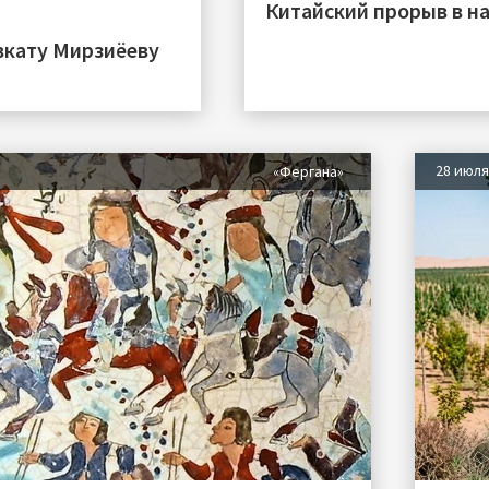
Китайский прорыв в на
вкату Мирзиёеву
28 июл
«Фергана»