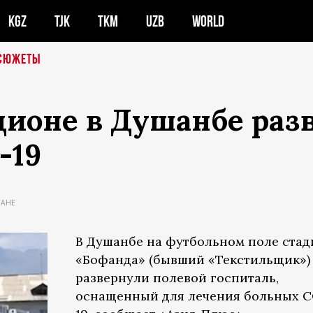
KGZ
TJK
TKM
UZB
WORLD
СЮЖЕТЫ
дионе в Душанбе раз
-19
ТАНЕ
В Душанбе на футбольном поле стад
«Бофанда» (бывший «Текстильщик»)
развернули полевой госпиталь,
оснащенный для лечения больных C