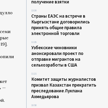
получение взятки
13:30
дулло
Страны ЕАЭС на встрече в
Кыргызстане договорились
принять общие правила
всеми
электронной торговли
орые
11:26
19].
Узбекские чиновники
анонсировали проект по
копили
отправке мигрантов на
сельхозработы в США
11:21
Комитет защиты журналистов
жет
призвал Казахстан прекратить
ь —
преследование Лукпана
Ахмедьярова
ой.
10:50