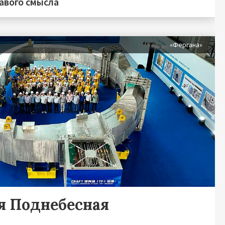
равого смысла
«Фергана»
я Поднебесная