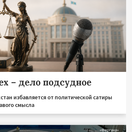
ех – дело подсудное
хстан избавляется от политической сатиры
равого смысла
«Фергана»