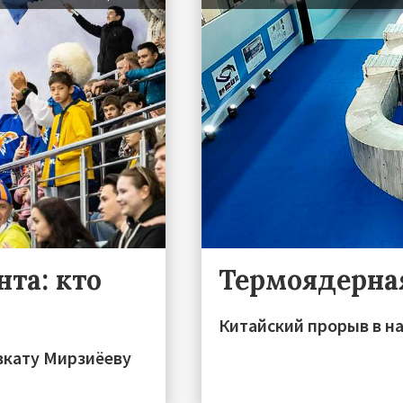
та: кто
Термоядерна
Китайский прорыв в на
вкату Мирзиёеву