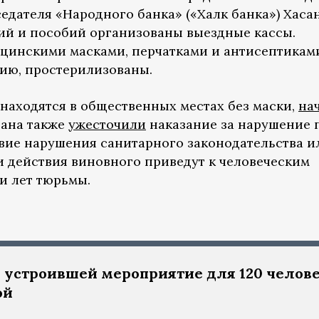
едателя «Народного банка» («Халк банка») Хаса
сий и пособий организованы выездные кассы.
цинскими масками, перчатками и антисептикам
ию, простерилизованы.
 находятся в общественных местах без маски,
на
тана также
ужесточили
наказание за нарушение 
твие нарушения санитарного законодательства и
 действия виновного приведут к человеческим
ти лет тюрьмы.
б устроившей мероприятие для 120 челов
ой