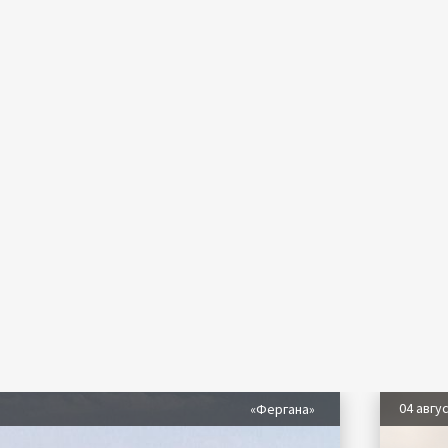
04 авгу
«Фергана»