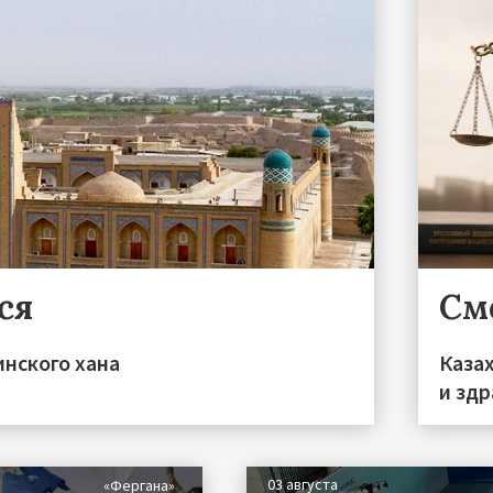
ся
См
инского хана
Каза
и зд
03 августа
«Фергана»