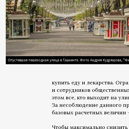
Опустевшая пешеходная улица в Ташкенте. Фото Андрея Кудряшова, "Ф
купить еду и лекарства. Ог
и сотрудников общественны
этом все, кто выходит на ул
За несоблюдение данного пр
базовых расчетных величин – 1
Чтобы максимально снизить