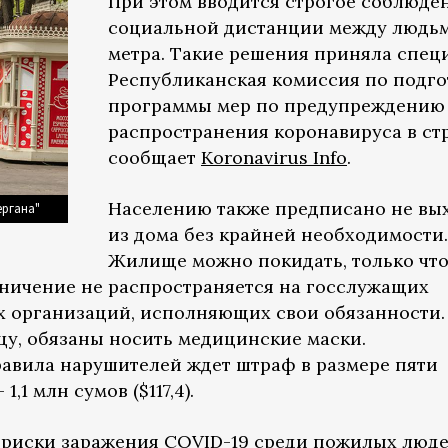
При этом вводится строгое соблюде
социальной дистанции между людьм
метра. Такие решения приняла спец
Республиканская комиссия по подго
программы мер по предупреждению
распространения коронавируса в стр
сообщает
Koronavirus Info
.
Населению также предписано не вы
ергана"
из дома без крайней необходимости.
Жилище можно покидать, только чт
раничение не распространяется на госслужащих
х организаций, исполняющих свои обязанности.
ицу, обязаны носить медицинские маски.
авила нарушителей ждет штраф в размере пяти
,1 млн сумов ($117,4).
 риски заражения COVID-19 среди пожилых люде