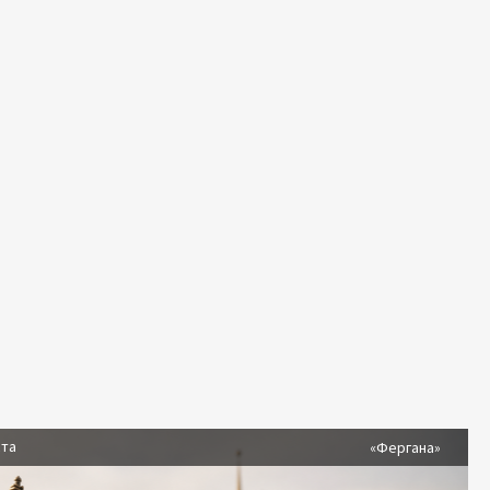
ста
«Фергана»