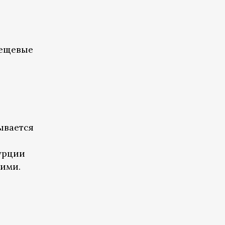
вещевые
ывается
урции
ними.