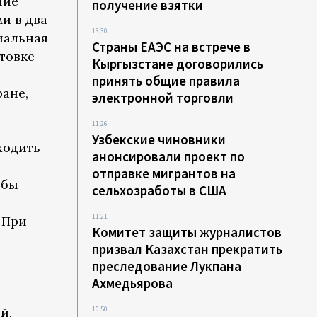
ние
получение взятки
и в два
13:30
иальная
Страны ЕАЭС на встрече в
товке
Кыргызстане договорились
принять общие правила
ане,
электронной торговли
11:26
Узбекские чиновники
ходить
анонсировали проект по
отправке мигрантов на
обы
сельхозработы в США
11:21
 При
Комитет защиты журналистов
призвал Казахстан прекратить
преследование Лукпана
Ахмедьярова
й,
10:50