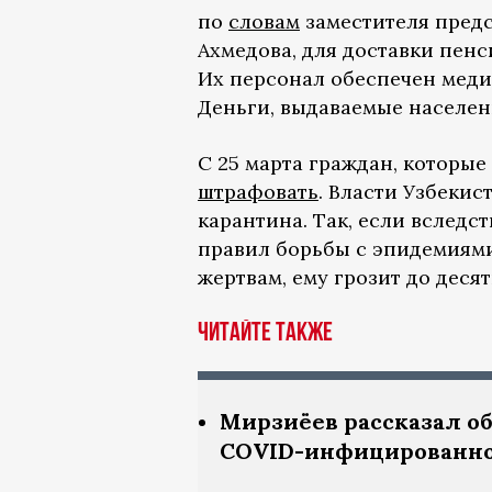
по
словам
заместителя предс
Ахмедова, для доставки пен
Их персонал обеспечен меди
Деньги, выдаваемые населен
С 25 марта граждан, которые
штрафовать
. Власти Узбекис
карантина. Так, если вследс
правил борьбы с эпидемиями
жертвам, ему грозит до деся
Читайте также
Мирзиёев рассказал о
COVID-инфицированн