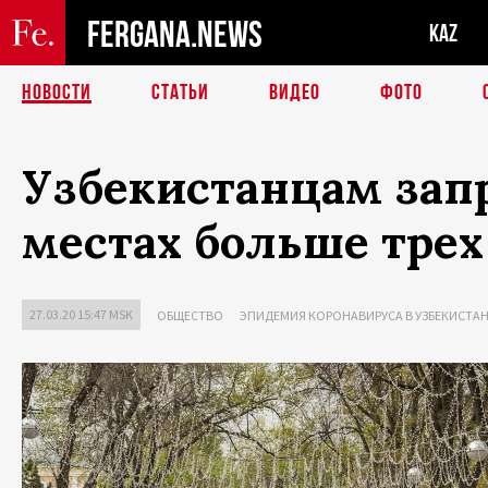
FERGANA.NEWS
KAZ
НОВОСТИ
СТАТЬИ
ВИДЕО
ФОТО
Узбекистанцам зап
местах больше трех
27.03.20 15:47 MSK
ОБЩЕСТВО
ЭПИДЕМИЯ КОРОНАВИРУСА В УЗБЕКИСТА