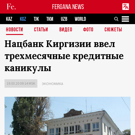
FERGANA.NEWS
KAZ
KGZ
TJK
TKM
UZB
WORLD
НОВОСТИ
СТАТЬИ
ВИДЕО
ФОТО
СЮЖЕТЫ
Нацбанк Киргизии ввел
трехмесячные кредитные
каникулы
19.03.20 09:14 MSK
ЭКОНОМИКА