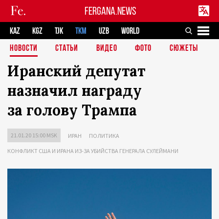
FERGANA.NEWS
KAZ
KGZ
TJK
TKM
UZB
WORLD
НОВОСТИ
СТАТЬИ
ВИДЕО
ФОТО
СЮЖЕТЫ
Иранский депутат
назначил награду
за голову Трампа
21.01.20 15:00 MSK
ИРАН
ПОЛИТИКА
КОНФЛИКТ США И ИРАНА ИЗ-ЗА УБИЙСТВА ГЕНЕРАЛА СУЛЕЙМАНИ