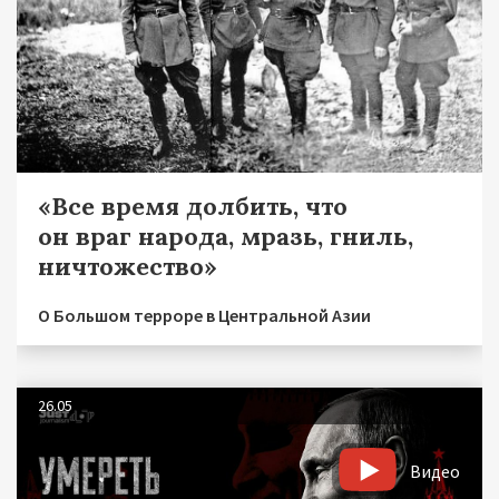
«Все время долбить, что
он враг народа, мразь, гниль,
ничтожество»
О Большом терроре в Центральной Азии
26.05
Видео