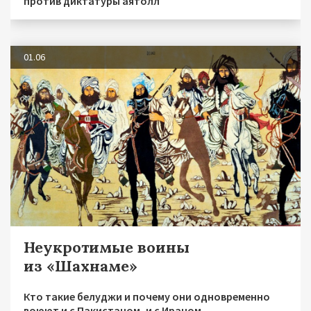
против диктатуры аятолл
01.06
Неукротимые воины
из «Шахнаме»
Кто такие белуджи и почему они одновременно
воюют и с Пакистаном, и с Ираном