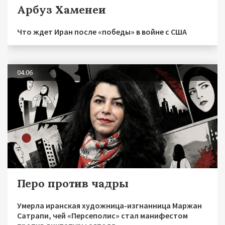
Арбуз Хаменеи
Что ждет Иран после «победы» в войне с США
04.06
Перо против чадры
Умерла иранская художница-изгнанница Маржан
Сатрапи, чей «Персеполис» стал манифестом