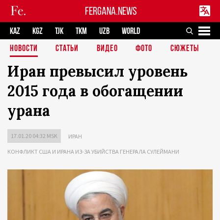
FERGANA.NEWS
KAZ
KGZ
TJK
TKM
UZB
WORLD
НОВОСТИ
СТАТЬИ
ВИДЕО
ФОТО
СЮЖЕТЫ
Иран превысил уровень
2015 года в обогащении
урана
17.01.20 04:32 MSK
ИРАН
КОНФЛИКТ США И ИРАНА ИЗ-ЗА УБИЙСТВА ГЕНЕРАЛА СУЛЕЙМАНИ