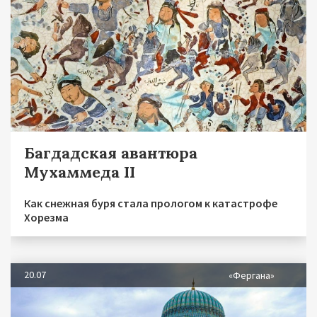
Багдадская авантюра
Мухаммеда II
Как снежная буря стала прологом к катастрофе
Хорезма
20.07
«Фергана»