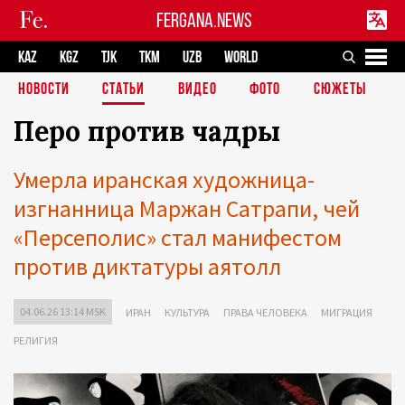
FERGANA.NEWS
KAZ
KGZ
TJK
TKM
UZB
WORLD
НОВОСТИ
СТАТЬИ
ВИДЕО
ФОТО
СЮЖЕТЫ
Перо против чадры
Умерла иранская художница-
изгнанница Маржан Сатрапи, чей
«Персеполис» стал манифестом
против диктатуры аятолл
04.06.26 13:14 MSK
ИРАН
КУЛЬТУРА
ПРАВА ЧЕЛОВЕКА
МИГРАЦИЯ
РЕЛИГИЯ