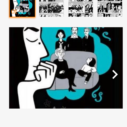
01
02
03
04
/4
/4
/4
/4