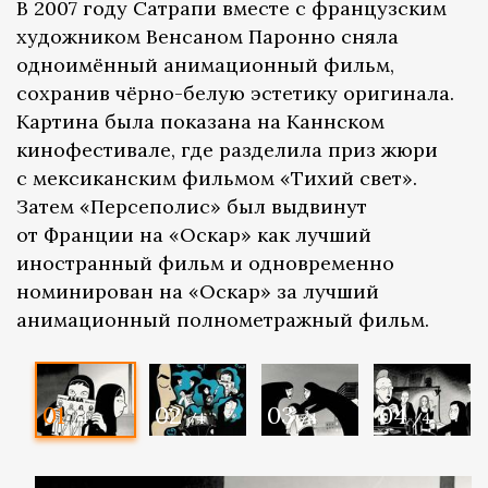
В 2007 году Сатрапи вместе с французским
художником Венсаном Паронно сняла
одноимённый анимационный фильм,
сохранив чёрно-белую эстетику оригинала.
Картина была показана на Каннском
кинофестивале, где разделила приз жюри
с мексиканским фильмом «Тихий свет».
Затем «Персеполис» был выдвинут
от Франции на «Оскар» как лучший
иностранный фильм и одновременно
номинирован на «Оскар» за лучший
анимационный полнометражный фильм.
01
02
03
04
/4
/4
/4
/4