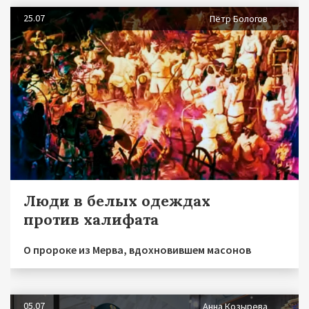
25.07
Пётр Бологов
Люди в белых одеждах
против халифата
О пророке из Мерва, вдохновившем масонов
05.07
Анна Козырева