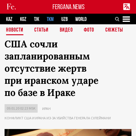
FERGANA.NEWS
KAZ
KGZ
TJK
TKM
UZB
WORLD
НОВОСТИ
СТАТЬИ
ВИДЕО
ФОТО
СЮЖЕТЫ
США сочли
запланированным
отсутствие жертв
при иранском ударе
по базе в Ираке
09.01.20 02:23 MSK
ИРАН
КОНФЛИКТ США И ИРАНА ИЗ-ЗА УБИЙСТВА ГЕНЕРАЛА СУЛЕЙМАНИ