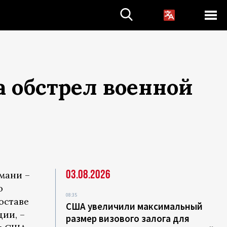
а обстрел военной
03.08.2026
мани –
о
08:35
оставе
США увеличили максимальный
ии, –
размер визового залога для