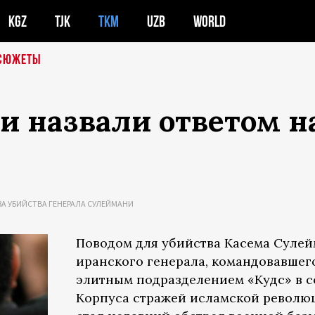
KGZ
TJK
TKM
UZB
WORLD
СЮЖЕТЫ
 назвали ответом н
ЗА УБИЙСТВА ГЕНЕРАЛА СУЛЕЙМАНИ
Поводом для убийства Касема Сулей
иранского генерала, командовавшег
элитным подразделением «Кудс» в с
Корпуса стражей исламской революц