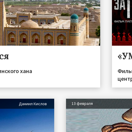
ся
«У
инского хана
Филь
цент
13 февраля
Даниил Кислов