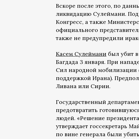
Вскоре после этого, по дан
ликвидацию Сулеймани. Подг
Конгресс, а также Министерс
официального представител
также не предупредили ирак
Касем Сулеймани
был убит в
Багдада 3 января. При напа
Сил народной мобилизации 
поддержкой Ирана). Предпола
Ливана или Сирии.
Государственный департам
предотвратить готовившуюся
людей. «Решение президента
утверждает госсекретарь Май
по вине генерала были убит