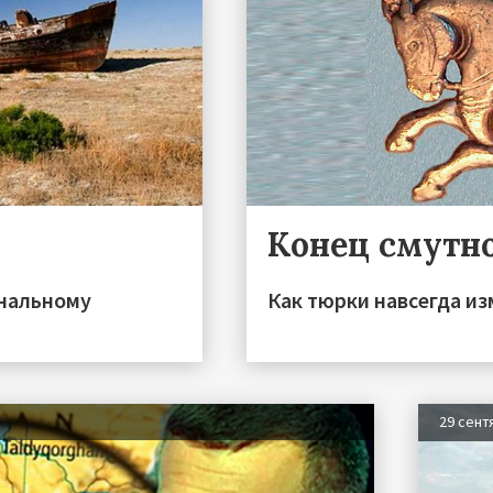
Конец смутн
ональному
Как тюрки навсегда и
29 сент