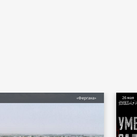
26 мая
«Фергана»