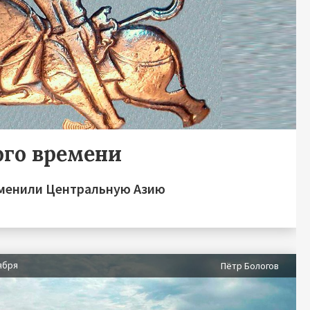
ого времени
зменили Центральную Азию
ября
Пётр Бологов