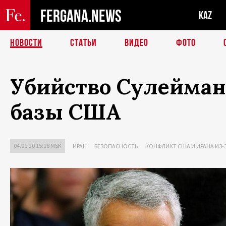
FERGANA.NEWS
KAZ
НОВОСТИ
СТАТЬИ
ВИДЕО
ФОТО
Убийство Сулеймани
базы США
04.01.20 15:18 MSK
ИРАН
БЕЗОПАСНОСТЬ
КОНФЛИКТ США И ИРАНА ИЗ-