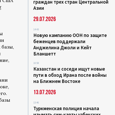
ы США
граждан трех стран Центральной
g
Азии
29.07.2026
14:43
ны
Новую кампанию ООН по защите
ин
беженцев поддержали
 базы,
Анджелина Джоли и Кейт
и
Бланшетт
ние,
10:59
Казахстан и соседи ищут новые
пути в обход Ирана после войны
мани
на Ближнем Востоке
оке,
13.07.2026
го.
базы
13:46
Туркменская полиция начала
изымать сим-карты узбекских