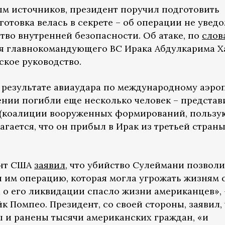
ным источников, президент поручил подготовить
отовка велась в секрете – об операции не увед
тво внутренней безопасности. Об атаке, по
слов
я главнокомандующего ВС Ирака Абдулкарима Х
ское руководство.
 результате авиаудара по международному аэро
дении погибли еще несколько человек – представ
(коалиции вооруженных формирований, польз
гается, что он прибыл в Ирак из третьей страны
ент США
заявил
, что убийство Сулеймани позвол
 им операцию, которая могла угрожать жизням 
 о его ликвидации спасло жизни американцев», 
к Помпео. Президент, со своей стороны, заявил, 
ы и ранены тысячи американских граждан, «и