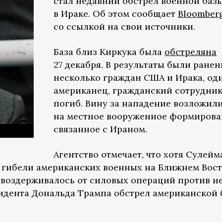
стал недавний обстрел военной баз
в Ираке. Об этом сообщает
Bloomber
со ссылкой на свои источники.
База близ Киркука была
обстреляна
27 декабря. В результаты были ране
несколько граждан США и Ирака, од
американец, гражданский сотрудник
погиб. Вину за нападение возложил
на местное вооруженное формирова
связанное с Ираном.
Агентство отмечает, что хотя Сулей
 гибели американских военных на Ближнем Вост
 воздерживалось от силовых операций против не
идента Дональда Трампа обстрел американской 