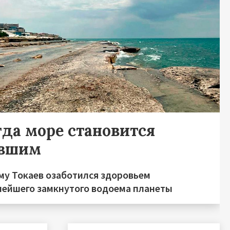
гда море становится
вшим
му Токаев озаботился здоровьем
нейшего замкнутого водоема планеты