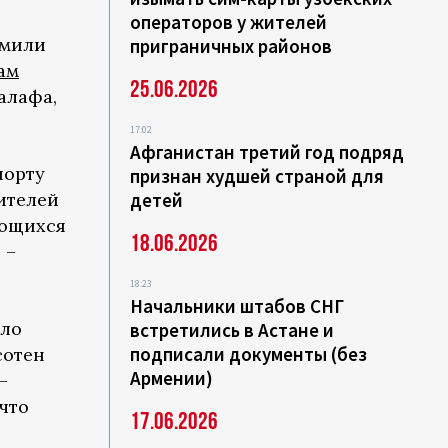
операторов у жителей
омили
приграничных районов
ам
25.06.2026
алафа,
17:02
Афганистан третий год подряд
порту
признан худшей страной для
ителей
детей
ующихся
18.06.2026
 –
18:23
Начальники штабов СНГ
ило
встретились в Астане и
подписали документы (без
сотен
Армении)
–
что
17.06.2026