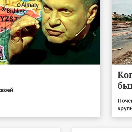
Ко
бы
своей
Поче
круп