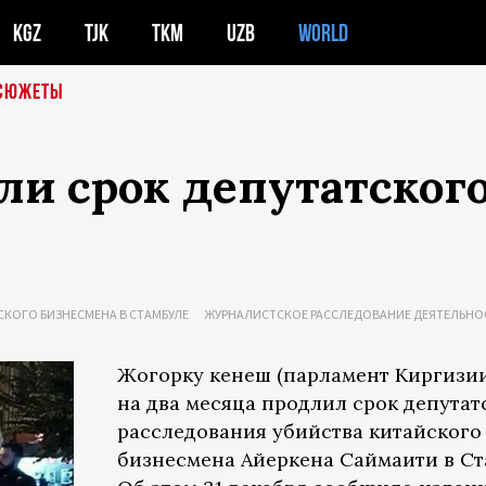
KGZ
TJK
TKM
UZB
WORLD
СЮЖЕТЫ
ли срок депутатског
СКОГО БИЗНЕСМЕНА В СТАМБУЛЕ
ЖУРНАЛИСТСКОЕ РАССЛЕДОВАНИЕ ДЕЯТЕЛЬНО
Жогорку кенеш (парламент Киргизии
на два месяца продлил срок депутат
расследования убийства китайского
бизнесмена Айеркена Саймаити в Ст