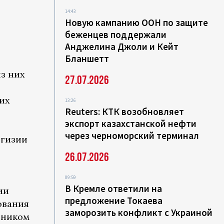
14:43
Новую кампанию ООН по защите
беженцев поддержали
Анджелина Джоли и Кейт
Бланшетт
з них
27.07.2026
их
13:26
Reuters: КТК возобновляет
экспорт казахстанской нефти
через черноморский терминал
ргизии
и
26.07.2026
09:59
В Кремле ответили на
ии
предложение Токаева
ования
заморозить конфликт с Украиной
чником