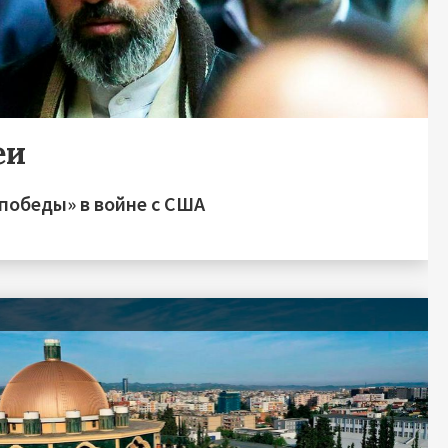
еи
победы» в войне с США
я