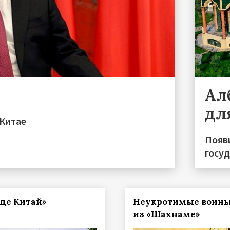
Ал
дл
 Китае
Появ
госу
ще Китай»
Неукротимые воин
из «Шахнаме»