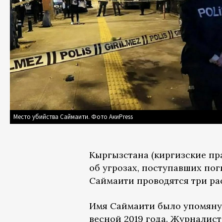
Место убийства Саймаити. Фото АкиPress
Кыргызстана (киргизские п
об угрозах, поступавших пог
Саймаити проводятся три ра
Имя Саймаити было упомяну
весной 2019 года. Журналист