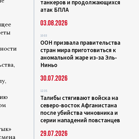
ие
танкеров и продолжающихся
атак БПЛА
03.08.2026
ящее
веты
10:03
ООН призвала правительства
сности
стран мира приготовиться к
аномальной жаре из-за Эль-
ства,
Ниньо
30.07.2026
лу,
12:35
цию
Талибы стягивают войска на
ом
северо-восток Афганистана
после убийства чиновника и
серии нападений повстанцев
тык»
29.07.2026
есмена