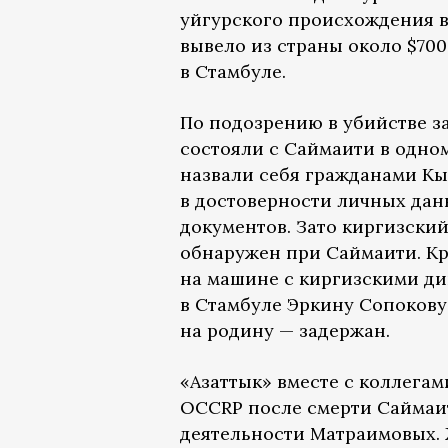
уйгурского происхождения 
вывело из страны около $70
в Стамбуле.
По подозрению в убийстве з
состояли с Саймаити в одно
назвали себя гражданами Кы
в достоверности личных дан
документов. Зато киргизски
обнаружен при Саймаити. Кро
на машине с киргизскими д
в Стамбуле Эркину Сопокову.
на родину — задержан.
«Азаттык» вместе с коллега
OCCRP после смерти Саймаи
деятельности Матраимовых.