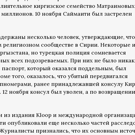
влиятельное киргизское семейство Матраимовых
0 миллионов. 10 ноября Саймаити был застрелен
адержаны несколько человек, утверждающие, что
м религиозном сообществе в Сирии. Некоторые и
ргызстана, но турецкая полиция сомневается
ных всех подозреваемых. При них не было никак
й паспорт, который оказался поддельным, был
ме того, оказалось, что убитый передвигался
ипномерами, ранее принадлежавшей консулу Ки
 12 ноября консул был уволен, а по возвращени
ми из издания Kloop и международной организац
ти опубликовали еще несколько частей расслед
 Журналисты признались, что их основным исто