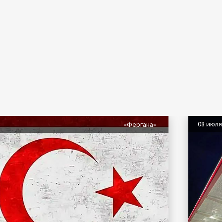
08 июл
«Фергана»