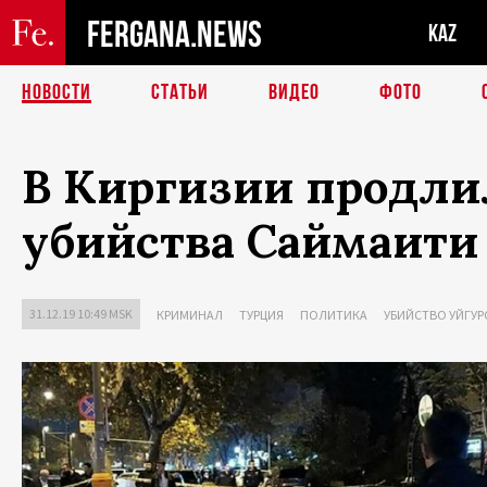
FERGANA.NEWS
KAZ
НОВОСТИ
СТАТЬИ
ВИДЕО
ФОТО
В Киргизии продли
убийства Саймаити
31.12.19 10:49 MSK
КРИМИНАЛ
ТУРЦИЯ
ПОЛИТИКА
УБИЙСТВО УЙГУР