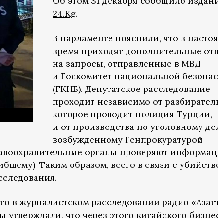
Об этом 31 декабря сообщило издан
24.Kg
.
В парламенте пояснили, что в насто
время приходят дополнительные от
на запросы, отправленные в МВД
и Госкомитет национальной безопа
(ГКНБ). Депутатское расследование
проходит независимо от разбиратель
которое проводит полиция Турции,
и от производства по уголовному де
возбужденному Генпрокуратурой
равоохранительные органы проверяют информа
ибшему). Таким образом, всего в связи с убийств
сследования.
то в журналистском расследовании радио «Азат
ы утверждали, что через этого китайского бизн