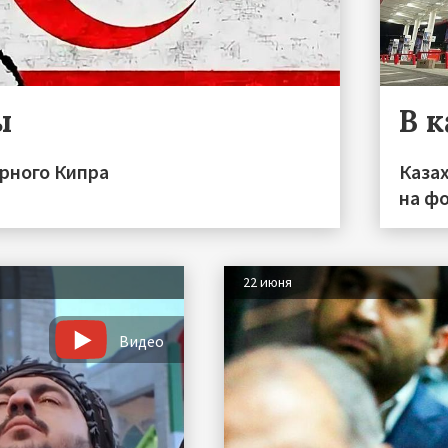
ы
В 
ерного Кипра
Каза
на фо
22 июня
Видео