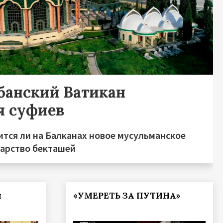
банский Ватикан
я суфиев
ится ли на Балканах новое мусульманское
дарство бекташей
ы
«УМЕРЕТЬ ЗА ПУТИНА»