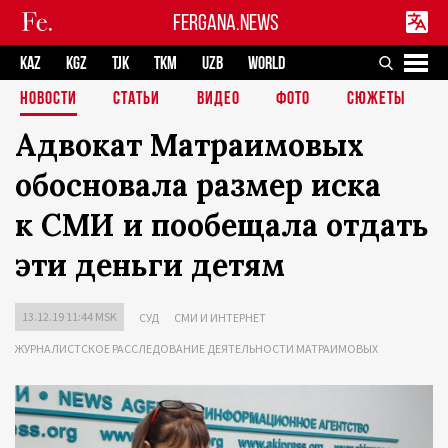
FERGANA.NEWS
KAZ
KGZ
TJK
TKM
UZB
WORLD
НОВОСТИ
СТАТЬИ
ВИДЕО
ФОТО
СЮЖЕТЫ
Адвокат Матраимовых
обосновала размер иска
к СМИ и пообещала отдать
эти деньги детям
13.12.19 11:44 MSK
СУД
СМИ И ИНТЕРНЕТ
ЖУРНАЛИСТСКОЕ РАССЛЕДОВАНИЕ ДЕЯТЕЛЬНОСТИ МАТРАИМОВЫХ