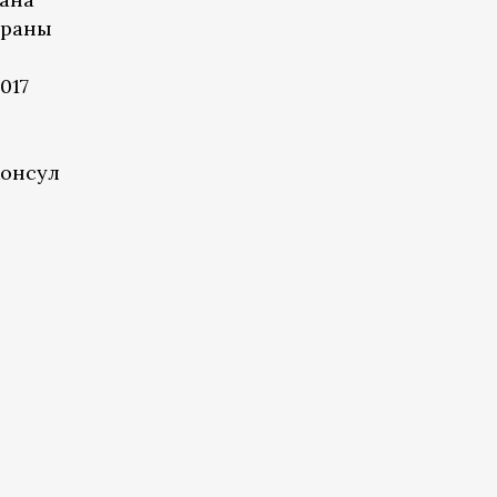
траны
017
консул