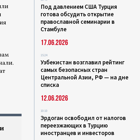
или
Под давлением США Турция
готова обсудить открытие
и
православной семинарии в
ия
Стамбуле
17.06.2026
вам
15:24
Узбекистан возглавил рейтинг
чали.
самых безопасных стран
ат
Центральной Азии, РФ — на дне
списка
12.06.2026
10:10
Эрдоган освободил от налогов
переезжающих в Турцию
ии
иностранцев и инвесторов