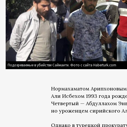
Подозреваемые в убийстве Саймаити. Фото с сайта Haberturk.com
Нормахаматом Арипхоновым 
Али Исбехом 1993 года рожд
Четвертый — Абдуллахом Энв
но уроженцем сирийского А
Однако в турецкой прокурат