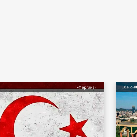
16 июн
«Фергана»