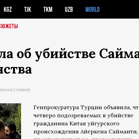
KGZ
TJK
TKM
UZB
WORLD
СЮЖЕТЫ
ла об убийстве Сай
нства
МЕНА В СТАМБУЛЕ
Генпрокуратура Турции объявила, чт
четверо подозреваемых в убийстве
гражданина Китая уйгурского
происхождения Айеркена Саймаити,