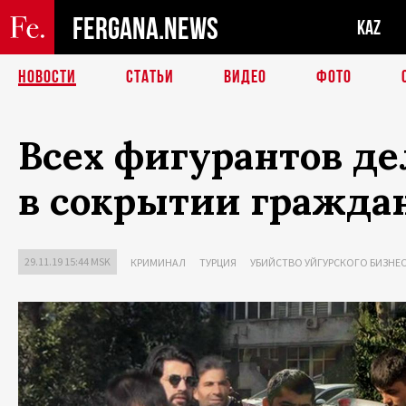
FERGANA.NEWS
KAZ
НОВОСТИ
СТАТЬИ
ВИДЕО
ФОТО
Всех фигурантов де
в сокрытии гражда
29.11.19 15:44 MSK
КРИМИНАЛ
ТУРЦИЯ
УБИЙСТВО УЙГУРСКОГО БИЗНЕС