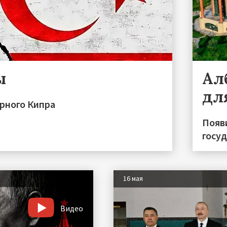
ы
Ал
дл
ерного Кипра
Появ
госу
16 мая
Видео