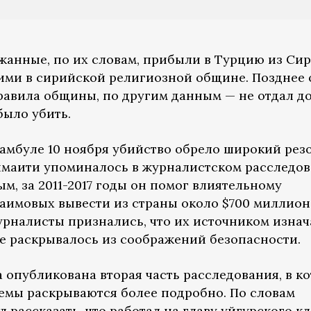
жанные, по их словам, прибыли в Турцию из Сир
ими в сирийской религиозной общине. Позднее 
равила общины, по другим данным — не отдал до
было убить.
амбуле 10 ноября убийство обрело широкий рез
Саймаити упоминалось в журналистском расследо
м, за 2011-2017 годы он помог влиятельному
аимовых вывести из страны около $700 миллион
журналисты признались, что их источником изна
не раскрывалось из соображений безопасности.
 опубликована вторая часть расследования, в к
емы раскрываются более подробно. По словам
 рассказать, что работал на главу уйгурского к