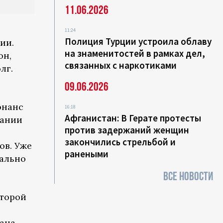
11.06.2026
11:24
Полиция Турции устроила облаву
ии.
на знаменитостей в рамках дел,
он,
связанных с наркотиками
лг.
09.06.2026
онанс
16:18
Афганистан: В Герате протесты
вании
против задержаний женщин
закончились стрельбой и
ов. Уже
ранеными
чально
ВСЕ НОВОСТИ
оторой
лана