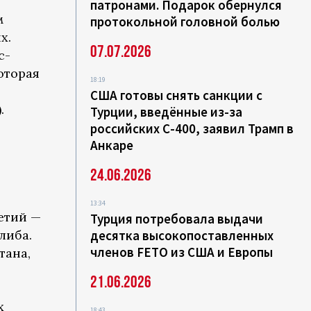
патронами. Подарок обернулся
м
протокольной головной болью
х.
07.07.2026
с-
оторая
18:19
США готовы снять санкции с
.
Турции, введённые из-за
российских С-400, заявил Трамп в
Анкаре
24.06.2026
13:34
етий —
Турция потребовала выдачи
либа.
десятка высокопоставленных
членов FETО из США и Европы
тана,
21.06.2026
х
18:43