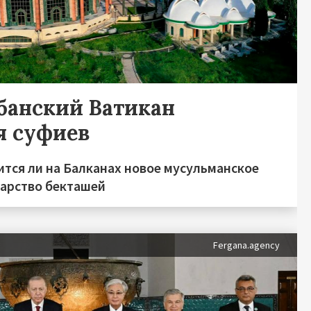
банский Ватикан
я суфиев
ится ли на Балканах новое мусульманское
дарство бекташей
Fergana.agency