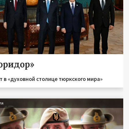
оридор»
т в «духовной столице тюркского мира»
ля