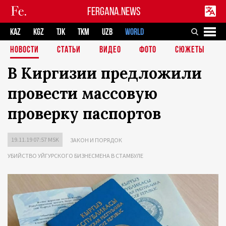
FERGANA.NEWS
KAZ
KGZ
TJK
TKM
UZB
WORLD
НОВОСТИ
СТАТЬИ
ВИДЕО
ФОТО
СЮЖЕТЫ
В Киргизии предложили
провести массовую
проверку паспортов
19.11.19 07:57 MSK
ЗАКОН И ПОРЯДОК
УБИЙСТВО УЙГУРСКОГО БИЗНЕСМЕНА В СТАМБУЛЕ