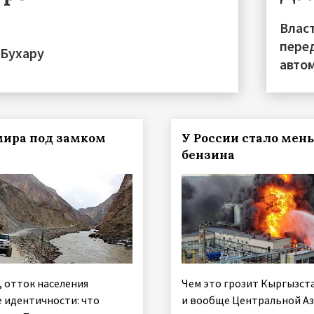
Влас
пере
 Бухару
авто
ира под замком
У России стало мен
бензина
, отток населения
Чем это грозит Кыргызст
е идентичности: что
и вообще Центральной А