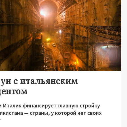
гун с итальянским
центом
м Италия финансирует главную стройку
икистана — страны, у которой нет своих
г