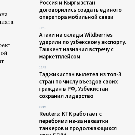
Россия и Кыргызстан
договорились создать единого
ана
оператора мобильной связи
плата
13:41
Атаки на склады Wildberries
ударили по узбекскому экспорту.
оект
Ташкент назначил встречу с
той
маркетплейсом
нт
10:45
Таджикистан вылетел из топ-3
стран по числу въездов своих
граждан в РФ, Узбекистан
сохранил лидерство
09:19
Reuters: КТК работает с
перебоями из-за нехватки
танкеров и продолжающихся