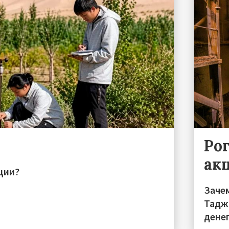
Ро
ак
ции?
Заче
Тадж
дене