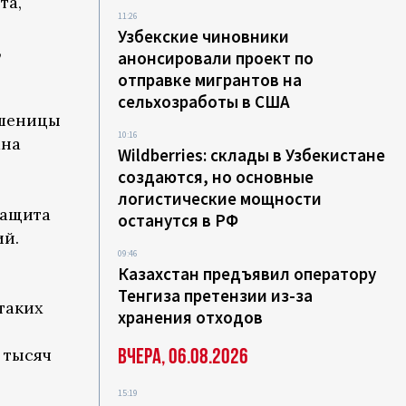
та,
11:26
Узбекские чиновники
,
анонсировали проект по
отправке мигрантов на
сельхозработы в США
пшеницы
10:16
ана
Wildberries: склады в Узбекистане
создаются, но основные
логистические мощности
защита
останутся в РФ
ий.
09:46
Казахстан предъявил оператору
Тенгиза претензии из-за
таких
хранения отходов
Вчера, 06.08.2026
 тысяч
15:19