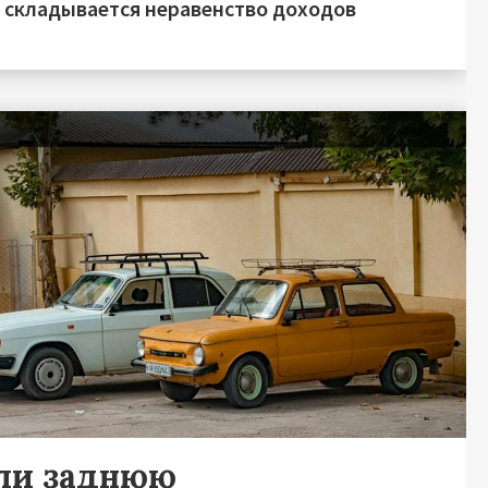
о складывается неравенство доходов
я
ли заднюю