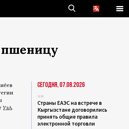
и пшеницу
Сегодня, 07.08.2026
зиёев
тегии
13:30
ы
Страны ЕАЭС на встрече в
т
УзА
.
Кыргызстане договорились
принять общие правила
электронной торговли