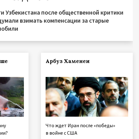
ти Узбекистана после общественной критики
думали взимать компенсации за старые
мобили
ьше
Арбуз Хаменеи
ану
Что ждет Иран после «победы»
зии?
в войне с США