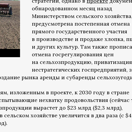
стратегии, однако в
проекте
докумен
обнародованном месяц назад
Министерством сельского хозяйства
предусмотрена постепенная отмена
прямого государственного участия
в производстве и продаже хлопка, 
и других культур. Там также пропис
отмена госрегулирования цен
на сельхозпродукцию, приватизация
нестратегических госпредприятий, 
оздание рынка аренды и субаренды сельхозугод
м, изложенным в проекте, к 2030 году в стране
спытывающие нехватку продовольствия (сейчас 
зпродукции вырастет до $23 млрд ($2,3 млрд),
 сельском хозяйстве увеличится в два раза (с $4
д).