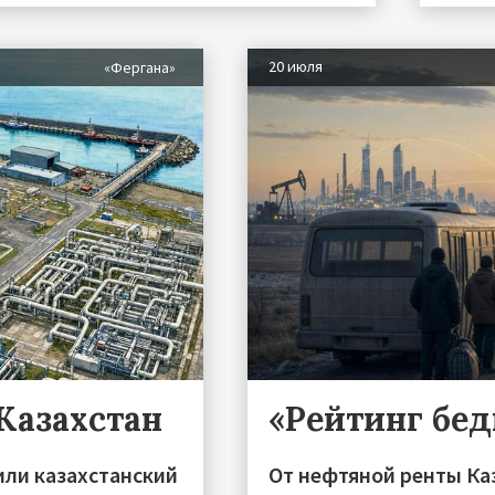
20 июля
«Фергана»
 Казахстан
«Рейтинг бе
или казахстанский
От нефтяной ренты Ка