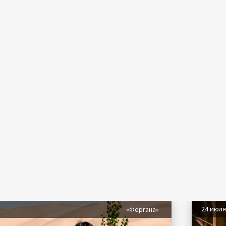
24 июл
«Фергана»