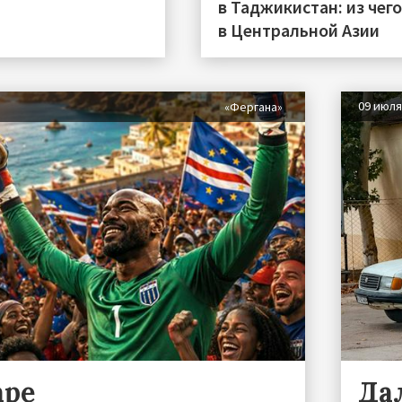
в Таджикистан: из чег
в Центральной Азии
09 июл
«Фергана»
аре
Да