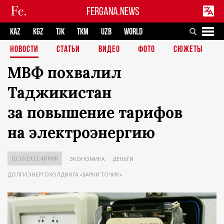
FERGANA.NEWS
KAZ
KGZ
TJK
TKM
UZB
WORLD
НОВОСТИ
СТАТЬИ
ВИДЕО
ФОТО
СЮЖЕТЫ
МВФ похвалил
Таджикистан
за повышение тарифов
на электроэнергию
10.10.19 11:48 MSK
ЭКОНОМИКА
ДЕНЬГИ
ДОЛГИ ЭНЕРГОХОЛДИНГА «БАРКИ ТОЧИК»