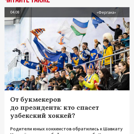
04.08
«Фергана»
От букмекеров
до президента: кто спасет
узбекский хоккей?
Родители юных хоккеистов обратились к Шавкату