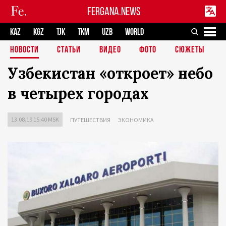
FERGANA.NEWS
KAZ
KGZ
TJK
TKM
UZB
WORLD
НОВОСТИ
СТАТЬИ
ВИДЕО
ФОТО
СЮЖЕТЫ
Узбекистан «откроет» небо
в четырех городах
13.08.19 15:40 MSK
ПУТЕШЕСТВИЯ
ЭКОНОМИКА