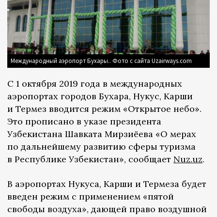
Международный аэропорт Бухары.. Фото с сайта Uzairways.com
С 1 октября 2019 года в международных
аэропортах городов Бухара, Нукус, Карши
и Термез вводится режим «Открытое небо».
Это прописано в указе президента
Узбекистана Шавката Мирзиёева «О мерах
по дальнейшему развитию сферы туризма
в Республике Узбекистан», сообщает
Nuz.uz
.
В аэропортах Нукуса, Карши и Термеза будет
введен режим с применением «пятой
свободы воздуха», дающей право воздушной