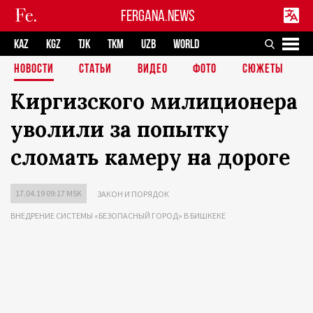
FERGANA.NEWS
KAZ
KGZ
TJK
TKM
UZB
WORLD
НОВОСТИ
СТАТЬИ
ВИДЕО
ФОТО
СЮЖЕТЫ
Киргизского милиционера
уволили за попытку
сломать камеру на дороге
17.04.19 09:17 MSK
ЗАКОН И ПОРЯДОК
ВНЕДРЕНИЕ СИСТЕМЫ «БЕЗОПАСНЫЙ ГОРОД» В БИШКЕКЕ