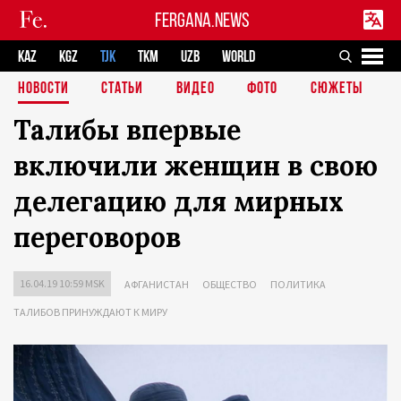
FERGANA.NEWS
KAZ
KGZ
TJK
TKM
UZB
WORLD
НОВОСТИ
СТАТЬИ
ВИДЕО
ФОТО
СЮЖЕТЫ
Талибы впервые
включили женщин в свою
делегацию для мирных
переговоров
16.04.19 10:59 MSK
АФГАНИСТАН
ОБЩЕСТВО
ПОЛИТИКА
ТАЛИБОВ ПРИНУЖДАЮТ К МИРУ