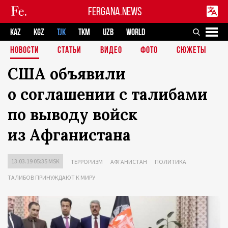
FERGANA.NEWS
KAZ
KGZ
TJK
TKM
UZB
WORLD
НОВОСТИ
СТАТЬИ
ВИДЕО
ФОТО
СЮЖЕТЫ
США объявили
о соглашении с талибами
по выводу войск
из Афганистана
13.03.19 05:35 MSK
ТЕРРОРИЗМ
АФГАНИСТАН
ПОЛИТИКА
ТАЛИБОВ ПРИНУЖДАЮТ К МИРУ