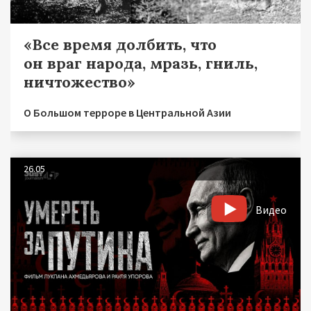
«Все время долбить, что
он враг народа, мразь, гниль,
ничтожество»
О Большом терроре в Центральной Азии
26.05
Видео