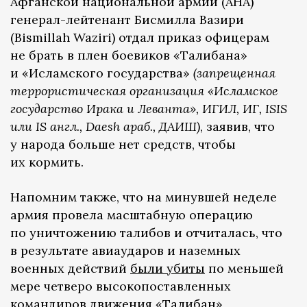
Афганской национальной армии (АНА)
генерал-лейтенант Бисмилла Вазири
(Bismillah Waziri) отдал приказ офицерам
не брать в плен боевиков «Талибана»
и «Исламского государства»
(запрещенная
террористическая организация «Исламское
государство Ирака и Леванта», ИГИЛ, ИГ, ISIS
или IS англ., Daesh араб., ДАИШ)
, заявив, что
у народа больше нет средств, чтобы
их кормить.
Напомним также, что на минувшей неделе
армия провела масштабную операцию
по уничтожению талибов и отчиталась, что
в результате авиаударов и наземных
военных действий
были убиты
по меньшей
мере четверо высокопоставленных
командиров движения «Талибан»