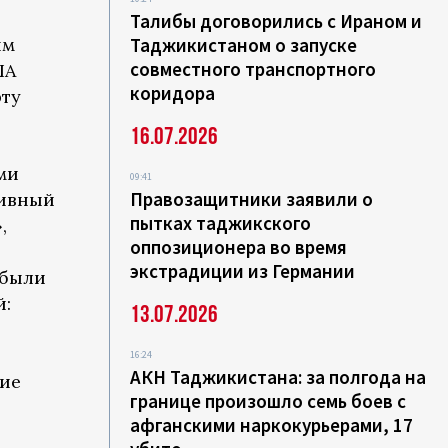
Талибы договорились с Ираном и
ым
Таджикистаном о запуске
совместного транспортного
ША
коридора
рту
16.07.2026
ми
09:41
Правозащитники заявили о
тивный
пытках таджикского
,
оппозиционера во время
экстрадиции из Германии
 были
й:
13.07.2026
16:24
АКН Таджикистана: за полгода на
ние
границе произошло семь боев с
афганскими наркокурьерами, 17