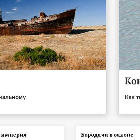
Ко
ональному
Как 
 империя
Бородачи в законе