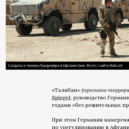
Солдаты и техника бундесвера в Афганистане. Фото с сайта Nato.int
«Талибан» (
признано террор
Spiegel
, руководство Герман
годами «без решительных пр
При этом Германия намерен
по урегулированию в Афгани