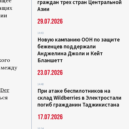
ящее
граждан трех стран Центральной
жащих
Азии
ции
29.07.2026
14:43
Новую кампанию ООН по защите
беженцев поддержали
Анджелина Джоли и Кейт
кого
Бланшетт
 между
23.07.2026
14:48
я
Der
При атаке беспилотников на
ься
склад Wildberries в Электростали
погиб гражданин Таджикистана
17.07.2026
10:24