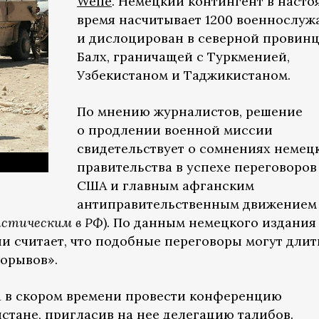
Welle
. Немецкий контингент в насто
время насчитывает 1200 военнослу
и дислоцирован в северной провин
Балх, граничащей с Туркменией,
Узбекистаном и Таджикистаном.
По мнению журналистов, решение
о продлении военной миссии
свидетельствует о сомнениях немец
правительства в успехе переговоров
США и главным афганским
антиправительственным движением
истическим в
РФ
). По данным немецкого издани
ии считает, что подобные переговоры могут длит
орывов».
а в скором времени провести конференцию
стане, пригласив на нее делегацию талибов.