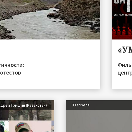
«У
тичности:
Филь
ротестов
цент
09 апреля
дрей Гришин (Казахстан)