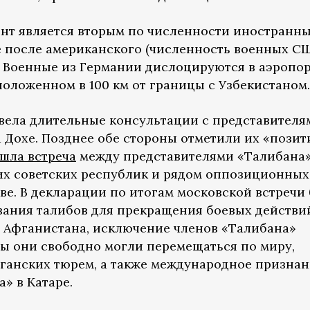
нт является вторым по численности иностранн
е после американского (численность военных С
). Военные из Германии дислоцируются в аэропо
оложенном в 100 км от границы с Узбекистаном.
вела длительные консультации с представителя
а Дохе. Позднее обе стороны отметили их «пози
шла встреча
между представителями «Талибана»
их советских республик и рядом оппозиционных
ве. В декларации по итогам московской встречи
ания талибов для прекращения боевых действи
 Афганистана, исключение членов «Талибана»
бы они свободно могли перемещаться по миру,
ганских тюрем, а также международное призна
» в Катаре.