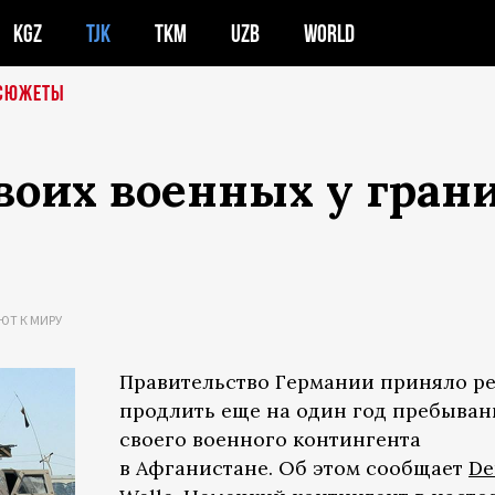
KGZ
TJK
TKM
UZB
WORLD
СЮЖЕТЫ
воих военных у гран
ЮТ К МИРУ
Правительство Германии приняло р
продлить еще на один год пребыван
своего военного контингента
в Афганистане. Об этом сообщает
De